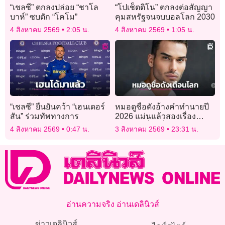
“เชลซี” ตกลงปล่อย “ชาโล
“โปเช็ตติโน” ตกลงต่อสัญญา
บาห์” ซบตัก “โคโม”
คุมสหรัฐจนจบบอลโลก 2030
4 สิงหาคม 2569
2:05 น.
4 สิงหาคม 2569
1:05 น.
“เชลซี” ยืนยันคว้า “เฮนเดอร์
หมอดูชื่อดังอ้างคำทำนายปี
สัน” ร่วมทัพทางการ
2026 แม่นแล้วสองเรื่อง
เตือนภัยเรื่องที่สามกำลังก่อ
4 สิงหาคม 2569
0:47 น.
3 สิงหาคม 2569
23:31 น.
ตัว
อ่านความจริง อ่านเดลินิวส์
ข่าวเดลินิวส์