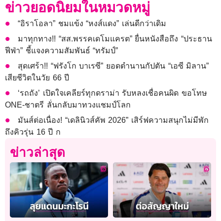
ข่าวยอดนิยมในหมวดหมู่
“อิราโอลา” ชมแข้ง “หงส์แดง” เล่นดีกว่าเดิม
มาทุกทาง!! “สส.พรรคเดโมแครต” ยื่นหนังสือถึง “ประธาน
ฟีฟ่า” ชี้แจงความสัมพันธ์ “ทรัมป์”
สุดเศร้า!! “ฟรังโก บาเรซี” ยอดตำนานกัปตัน “เอซี มิลาน”
เสียชีวิตในวัย 66 ปี
‘รถถัง’ เปิดใจเคลียร์ทุกดราม่า รับหลงเชื่อคนผิด ขอโทษ
ONE-ชาตรี ลั่นกลับมาทวงแชมป์โลก
มันส์ต่อเนื่อง! “เดลินิวส์คัพ 2026” เสิร์ฟความสนุกไม่มีพัก
ถึงคิวรุ่น 16 ปี ก
ข่าวล่าสุด