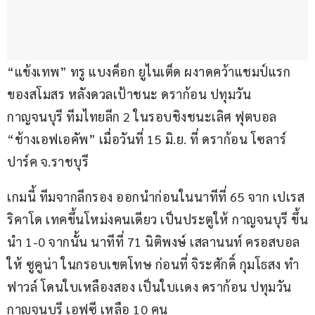
“แข้งเทพ” ทรู แบงค็อก ยูไนเต็ด ผงาดคว้าแชมป์แรก
ของสโมสร หลังดวลเป้าชนะ ดราก้อน ปทุมวัน 
กาญจนบุรี ทีมไทยลีก 2 ในรอบชิงชนะเลิศ ฟุตบอล 
“ช้างเอฟเอคัพ” เมื่อวันที่ 15 มิ.ย. ที่ ดราก้อน โซลาร์ 
ปาร์ค จ.ราชบุรี
เกมนี้ ทีมจากลีกรอง ออกนำก่อนในนาทีที่ 65 จาก เปเรส 
ริคาโด เทคขึ้นโหม่งคนเดียว เป็นประตูให้ กาญจนบุรี ขึ้น
นำ 1-0 จากนั้น นาทีที่ 71 นิติพงษ์ เสลานนท์ ครอสบอล
ให้ ซูคูน่า ในกรอบเขตโทษ ก่อนที่ จิระศักดิ์ กุมโธสง ทำ
ฟาวล์ โดนใบเหลืองสอง เป็นใบเเดง ดราก้อน ปทุมวัน 
กาญจนบุรี เอฟซี เหลือ 10 คน