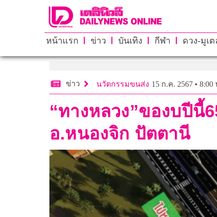
หน้าแรก
ข่าว
บันเทิง
กีฬา
ดวง-มูเตล
ข่าว
นวัตกรรมขนส่ง
15 ก.ค. 2567 • 8:00 
“ทางหลวง”ของบปีนี้
อ.หนองจิก ปัตตานี