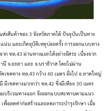
งสินค้าของ 3 จังหวัดภาคใต้ ปัจจุบันเป็นทาง
น และเกิดอุบัติเหตุบ่อยครั้ง การออกแบบทาง
าก ทล.43 ผ่านทางแยกได้อย่างอิสระ เนื่องจาก
ตตานี จ.ยะลา และ จ.นราธิวาส โดยไม่ผ่าน 
ำกัดเขตทาง ทล.43 กว้าง 60 เมตร ฝั่งไป อ.หาดใหญ่ 
นี มีเขตทางมากกว่า ทล.42 ซึ่งมีเพียง 30 เมตร 
น้ำท่วมบริเวณทางแยก จึงออกแบบสะพานตามแนว 
พื่อลดค่าก่อสร้างและลดภาระบำรุงรักษา เมื่อ