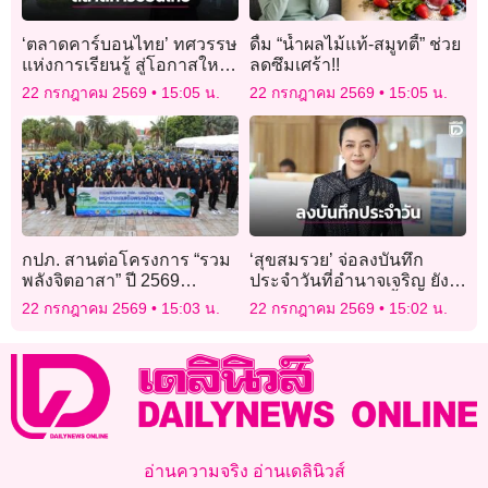
‘ตลาดคาร์บอนไทย’ ทศวรรษ
ดื่ม “น้ำผลไม้แท้-สมูทตี้” ช่วย
แห่งการเรียนรู้ สู่โอกาสใหม่
ลดซึมเศร้า!!
ในอาเซียน
22 กรกฎาคม 2569
15:05 น.
22 กรกฎาคม 2569
15:05 น.
กปภ. สานต่อโครงการ “รวม
‘สุขสมรวย’ จ่อลงบันทึก
พลังจิตอาสา” ปี 2569
ประจำวันที่อำนาจเจริญ​ ยัง
เฉลิมพระเกียรติในหลวง
ไม่ฟ้องไอลอว์ตอนนี้ หวั่น
22 กรกฎาคม 2569
15:03 น.
22 กรกฎาคม 2569
15:02 น.
น้อมนำแนวพระราชดำริ
กดดัน กกต. ทำงาน
ฟื้นฟูแหล่งน้ำดิบ
อ่านความจริง อ่านเดลินิวส์