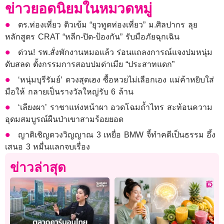
ข่าวยอดนิยมในหมวดหมู่
ตร.ท่องเที่ยว ติวเข้ม “ยุวทูตท่องเที่ยว” ม.ศิลปากร ลุย
หลักสูตร CRAT “หลีก-ปิด-ป้องกัน” รับมือภัยฉุกเฉิน
ด่วน! รพ.สั่งพักงานหมอแล้ว ร่อนแถลงการณ์แจงปมหนุ่ม
ดับสลด ตั้งกรรมการสอบปมด่าเมีย “ประสาทแดก”
‘หนุ่มบุรีรัมย์’ ดวงสุดเฮง ซื้อหวยไม่เลือกเอง แม่ค้าหยิบใส่
มือให้ กลายเป็นรางวัลใหญ่รับ 6 ล้าน
‘เลียงผา’ ราชาแห่งหน้าผา อวดโฉมถ้ำไทร สะท้อนความ
อุดมสมบูรณ์ผืนป่าเขาสามร้อยยอด
ญาติเชิญดวงวิญญาณ 3 เหยื่อ BMW จี้ทำคดีเป็นธรรม อึ้ง
เสนอ 3 หมื่นแลกจบเรื่อง
ข่าวล่าสุด