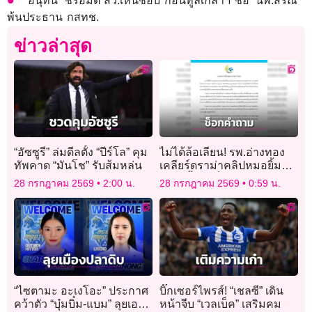
‘อนุทิน’ ชี้รอมติ สว.เห็นชอบ ก่อนทูลเกล้าฯ ชื่อ ‘นพ.สรณ’
พ้นประธาน กสทช.
ข่าวล่าสุด
“อัซซูรี” ล่มดีลตั้ง “ปีร์โล” คุม
ไม่ได้ล้อเลียน! รพ.อ่างทอง
ทัพคาด “มันโช” รับส้มหล่น
เคลียร์ดราม่าคลิปหมอยิ้ม
แถลงย้ำแค่ช็อกคำถามนัก
28 กรกฎาคม 2569
2:00 น.
28 กรกฎาคม 2569
0:59 น.
ข่าว
“ไซตามะ อะเงโอะ” ประกาศ
บิ๊กเซอร์ไพรส์! “เชลซี” เดิน
คว้าตัว “บุ๋มบิ๋ม-แบม” ลุยเอ
หน้าจีบ “เวลเบ็ค” เสริมคม