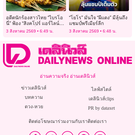
อดีตนักร้องสาวไทย “ไบรโอ
“โยโร” มั่นใจ “ผีแดง” มีลุ้นถึง
นี่” ฟ้อง “สิงคโปร์ แอร์ไลน์ส”
แชมป์พรีเมียร์ลีก
เศษไม้สะเต๊ะทิ่มคอ เส้นเสียง
3 สิงหาคม 2569
6:49 น.
3 สิงหาคม 2569
6:48 น.
เสียหาย
อ่านความจริง อ่านเดลินิวส์
ข่าวเดลินิวส์
ไลฟ์สไตล์
บทความ
เดลินิวส์clips
ดวง-หวย
PR by dataxet
ติดต่อโฆษณา
ร่วมงานกับเรา
ติดต่อเรา