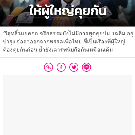
’วิสุทธิ์’เผยคกก.จริยธรรมยังไม่มีการพูดคุยปม ‘เฉลิม อยู่
บำรุง’จ่อลาออกจากพรรคเพื่อไทย ชี้เป็นเรื่องที่ผู้ใหญ่
ต้องคุยกันก่อน ย้ำยังเคารพนับถือกันเหมือนเดิม