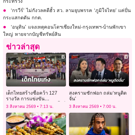
กระทรวง
‘กรวีร์’ ไม่กังวลคดีฮั้ว สว. ลามยุบพรรค ‘ภูมิใจไทย’ แค่ปั่น
กระแสกดดัน กกต.
‘อนุทิน’ แจงเหตุคอนโดฯเชียงใหม่-กรุงเทพฯ-บ้านพักเขา
ใหญ่ หายจากบัญชีทรัพย์สิน
ข่าวล่าสุด
เด็กไทยสร้างชื่อคว้า 127
สงครามซักฟอก ถล่ม‘หนูติด
รางวัล การแข่งขัน
จั่น’
คณิตศาสตร์นานาชาติ ครั้งที่
3 สิงหาคม 2569
7:13 น.
3 สิงหาคม 2569
7:00 น.
46