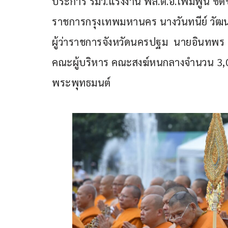
ประการ รมว.แรงงาน พล.ต.อ.เพิ่มพูน ชิดชอบ
ราชการกรุงเทพมหานคร นางวันทนีย์ วัฒนะ
ผู้ว่าราชการจังหวัดนครปฐม  นายอินทพร 
คณะผู้บริหาร คณะสงฆ์หนกลางจำนวน 3,
พระพุทธมนต์