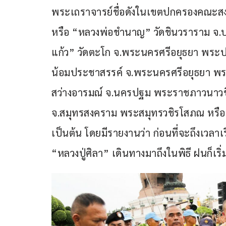
พระเถราจารย์ชื่อดังในเขตปกครองคณะสงฆ์
หรือ “หลวงพ่อชำนาญ” วัดชินวราราม จ.ปท
แก้ว” วัดตะโก จ.พระนครศรีอยุธยา พระปลั
น้อมประชาสรรค์ จ.พระนครศรีอยุธยา พระ
สว่างอารมณ์ จ.นครปฐม พระราชภาวนาวชิราจ
จ.สมุทรสงคราม พระสมุทรวชิรโสภณ หรือ 
เป็นต้น โดยมีรายงานว่า ก่อนที่จะถึงเวลาเร
“หลวงปู่ศิลา” เดินทางมาถึงในพิธี ฝนก็เริ