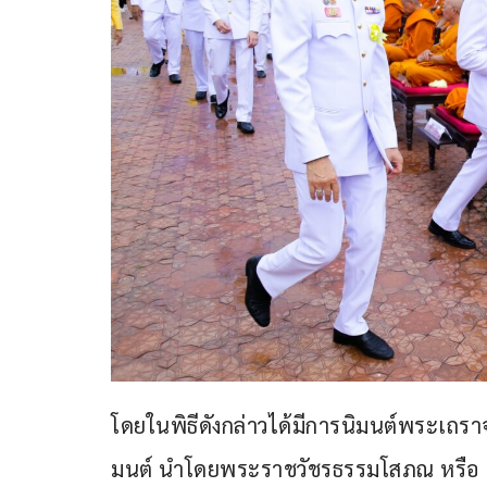
โดยในพิธีดังกล่าวได้มีการนิมนต์พระเถร
มนต์ นำโดยพระราชวัชรธรรมโสภณ หรือ “หล