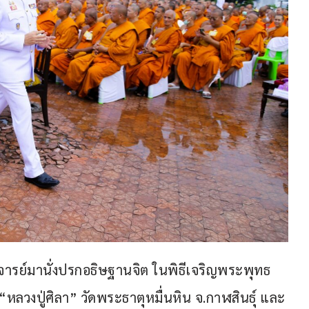
าจารย์มานั่งปรกอธิษฐานจิต ในพิธีเจริญพระพุทธ
วงปู่ศิลา” วัดพระธาตุหมื่นหิน จ.กาฬสินธุ์ และ