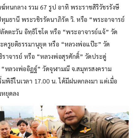
หนกลาง รวม 67 รูป อาทิ พระราชสิริวัชรรังษี 
ุมธานี พระวชิรรัตนาภิรัต วิ. หรือ “พระอาจารย์
ดตะวัน อิทฺธิโชโต หรือ “พระอาจารย์แจ้” วัด
ครูยติธรรมานุยุต หรือ “หลวงพ่อแป๊ะ” วัด
ารย์ หรือ “หลวงพ่อสุรศักดิ์” วัดประดู่ 
“หลวงพ่ออิฏฐ์” วัดจุฬามณี จ.สมุทรสงคราม 
ิ่มพิธีในเวลา 17.00 น. ได้มีฝนตกลงมา แต่เมื่อ 
่มหยุดลง