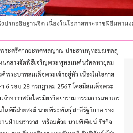
ง นั่งปรกอธิษฐานจิต เนื่องในโอกาสพระราชพิธีมห
่ลานองค์พระศรีศากยะทศพลญาณ ประธานพุทธมณฑลสุ
นกลางจัดพิธีเจริญพระพุทธมนต์นวัคคหายุสม
รติพระบาทสมเด็จพระเจ้าอยู่หัว เนื่องในโอกาส
 6 รอบ 28 กรกฎาคม 2567 โดยมีสมเด็จพระ
ช่วยเจ้าอาวาสวัดไตรมิตรวิทยาราม กรรมการมหาเถร
ิธีฝ่ายสงฆ์ นายพีระพันธุ์ สาลีรัฐวิภาค รอง
านฝ่ายฆราวาส  พร้อมด้วย นายพิพัฒน์ รัชกิจ