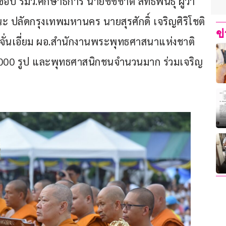
 รมว.ศึกษาธิการ นายชัชชาติ สิทธิพันธุ์ ผู้ว่า
 ปลัดกรุงเทพมหานคร นายสุรศักดิ์ เจริญศิริโชติ 
ข
จั่นเอี่ยม ผอ.สำนักงานพระพุทธศาสนาแห่งชาติ 
000 รูป และพุทธศาสนิกชนจำนวนมาก ร่วมเจริญ