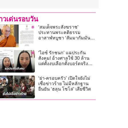
่าวเด่นรอบวัน
‘สมเด็จพระสังฆราช’
ประทานพระคติธรรม
อาสาฬหบูชา ‘สัมมากัมมัน
ตะ’ การงดเว้นกายทุจริต
‘ไอซ์ รักชนก’ แฉประกัน
สังคม! อ้างศาลใช้ 30 ล้าน
แต่ตั้งงบเลือกตั้งบอร์ดจริง
275 ล้าน
‘ย่า-ครอบครัว’ เปิดใจยังไม่
เชื่อข่าวร้าย ไม่มีหลักฐาน
ยืนยัน ‘ฮลุน โซโล่’ เสียชีวิต