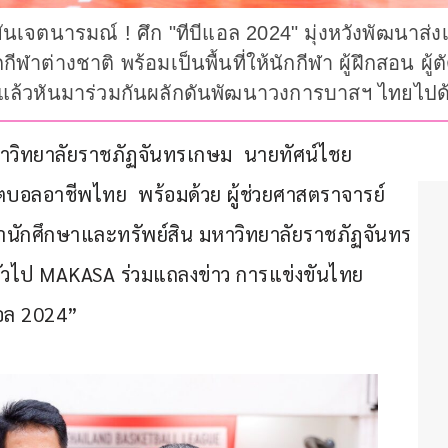
จตนารมณ์ ! ศึก "ทีบีแอล 2024" มุ่งหวังพัฒนาส่งเส
ต่างชาติ พร้อมเป็นพื้นที่ให้นักกีฬา ผู้ฝึกสอน ผู้ต
ีแล้วหันมาร่วมกันผลักดันพัฒนาวงการบาสฯ ไทยไปด้
า มหาวิทยาลัยราชภัฏจันทรเกษม  นายทัศน์ไชย 
ลอาชีพไทย  พร้อมด้วย ผู้ช่วยศาสตราจารย์
นานักศึกษาและทรัพย์สิน มหาวิทยาลัยราชภัฏจันทร
ทั่วไป MAKASA ร่วมแถลงข่าว การแข่งขันไทย
อล 2024” 