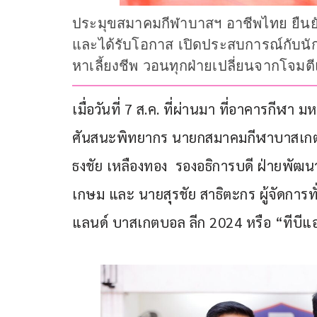
ประมุขสมาคมกีฬาบาสฯ อาชีพไทย ยืนยันเ
และได้รับโอกาส เปิดประสบการณ์กับนักกีฬา
หาเลี้ยงชีพ วอนทุกฝ่ายเปลี่ยนจากโจมต
เมื่อวันที่ 7 ส.ค. ที่ผ่านมา ที่อาคารกีฬ
ศันสนะพิทยากร นายกสมาคมกีฬาบาสเกตบอ
ธงชัย เหลืองทอง  รองอธิการบดี ฝ่ายพัฒ
เกษม และ นายสุรชัย สาธิตะกร ผู้จัดการ
แลนด์ บาสเกตบอล ลีก 2024 หรือ “ทีบีแ