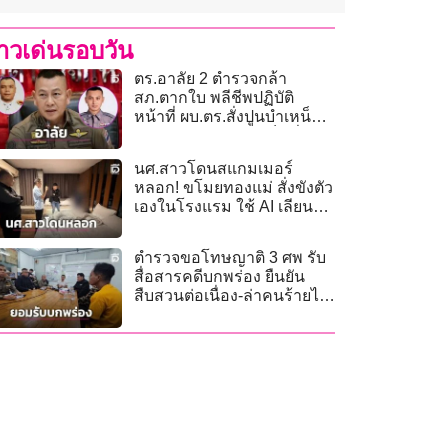
่าวเด่นรอบวัน
ตร.อาลัย 2 ตำรวจกล้า
สภ.ตากใบ พลีชีพปฏิบัติ
หน้าที่ ผบ.ตร.สั่งปูนบำเหน็จ-
ดูแลสิทธิประโยชน์เต็มที่
นศ.สาวโดนสแกมเมอร์
หลอก! ขโมยทองแม่ สั่งขังตัว
เองในโรงแรม ใช้ AI เลียน
เสียงเรียกค่าไถ่
ตำรวจขอโทษญาติ 3 ศพ รับ
สื่อสารคดีบกพร่อง ยืนยัน
สืบสวนต่อเนื่อง-ล่าคนร้ายไม่
เคยหยุด