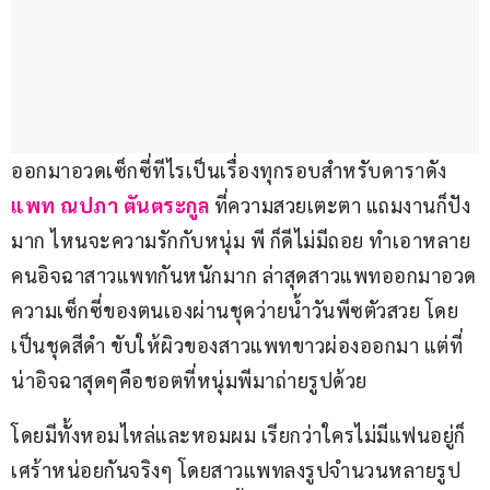
ออกมาอวดเซ็กซี่ทีไรเป็นเรื่องทุกรอบสำหรับดาราดัง 
แพท ณปภา ตันตระกูล
 ที่ความสวยเตะตา แถมงานก็ปัง
มาก ไหนจะความรักกับหนุ่ม พี ก็ดีไม่มีถอย ทำเอาหลาย
คนอิจฉาสาวแพทกันหนักมาก ล่าสุดสาวแพทออกมาอวด
ความเซ็กซี่ของตนเองผ่านชุดว่ายน้ำวันพีซตัวสวย โดย
เป็นชุดสีดำ ขับให้ผิวของสาวแพทขาวผ่องออกมา แต่ที่
น่าอิจฉาสุดๆคือชอตที่หนุ่มพีมาถ่ายรูปด้วย 
โดยมีทั้งหอมไหล่และหอมผม เรียกว่าใครไม่มีแฟนอยู่ก็
เศร้าหน่อยกันจริงๆ โดยสาวแพทลงรูปจำนวนหลายรูป