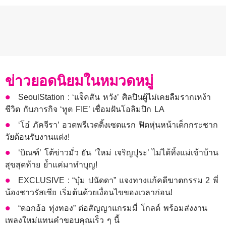
ข่าวยอดนิยมในหมวดหมู่
SeoulStation : ‘แจ็คสัน หวัง’ ศิลปินผู้ไม่เคยลืมรากเหง้า
ชีวิต กับภารกิจ ‘ทูต FIE’ เชื่อมฝันโอลิมปิก LA
‘โอ๋ ภัคจีรา’ อวดพรีเวดดิ้งเซตแรก ฟิตหุ่นหน้าเด็กกระชาก
วัยต้อนรับงานแต่ง!
‘บิณฑ์’ โต้ข่าวมั่ว ยัน ‘ใหม่ เจริญปุระ’ ไม่ได้ทิ้งแม่เข้าบ้าน
สุขสุดท้าย ย้ำแค่มาทำบุญ!
EXCLUSIVE : “บุ๋ม ปนัดดา” แจงทางแก้คดีฆาตกรรม 2 พี่
น้องชาวรัสเซีย เริ่มต้นด้วยเงื่อนไขของเวลาก่อน!
“ดอกอ้อ ทุ่งทอง” ต่อสัญญาแกรมมี่ โกลด์ พร้อมส่งงาน
เพลงใหม่แทนคำขอบคุณเร็ว ๆ นี้