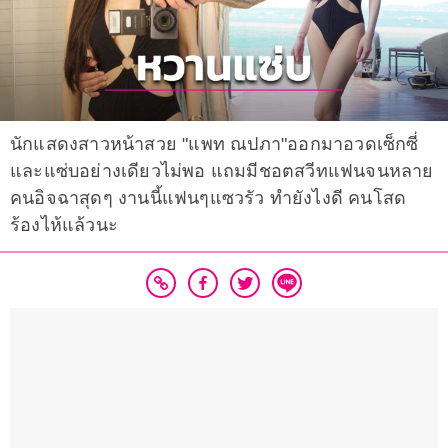
นักแสดงสาวหน้าสวย "แพท ณปภา"ออกมาอวดเซ็กซี่
และแซ่บอย่างเดียวไม่พอ แถมมีชอตสวีทแฟนจนหลาย
คนอิจฉาสุดๆ งานนี้แฟนๆแซวรัว ทำยังไงดี คนโสด
ร้องไห้แล้วนะ