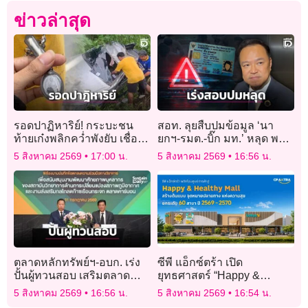
ข่าวล่าสุด
รอดปาฏิหาริย์! กระบะชน
สอท. ลุยสืบปมข้อมูล ‘นา
ท้ายเก๋งพลิกคว่ำพังยับ เชื่อ
ยกฯ-รมต.-บิ๊ก มท.’ หลุด พบ
บารมี ‘หลวงพ่อบุญ’ คุ้มครอง
โยงระบบขนส่ง-ปกครอง
5 สิงหาคม 2569
17:00 น.
5 สิงหาคม 2569
16:56 น.
ตลาดหลักทรัพย์ฯ-อบก. เร่ง
ซีพี แอ็กซ์ตร้า เปิด
ปั้นผู้ทวนสอบ เสริมตลาด
ยุทธศาสตร์ “Happy &
คาร์บอนไทย
Healthy Mall” เดินหน้าสร้าง
5 สิงหาคม 2569
16:56 น.
5 สิงหาคม 2569
16:54 น.
พื้นที่แห่งความสุขของชุมชน