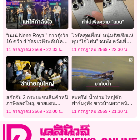
“เนเน่ Nene Royal” ดาวรุ่งวัย
ไวรัลสุดเพี้ยน! หนุ่มรัสเซียแห่
16 คว้า 4 Yes เวทีระดับโลก
ทุบ “ไอโฟน” จนพัง หวังเพิ่ม
AGT เปิดหมวกบ้านเกิดภูเก็ต
ลุคแบบ “ชายชาตรี”
11 กรกฎาคม 2569
22:33 น.
11 กรกฎาคม 2569
22:30 น.
สกัดจับ 2 กระบะขนสินค้าหนี
สะพรึง! น้ำท่วมใหญ่ซัด
ภาษีลอตใหญ่ ชายแดน
ฟาร์มงูพัง ชาวบ้านผวาหนัก
สระแก้ว รวบ 3 ผู้ต้องหา ล่า
หลังพบงูชูคอสลอนกลางน้ำ
11 กรกฎาคม 2569
22:00 น.
11 กรกฎาคม 2569
21:30 น.
นายทุนใหญ่