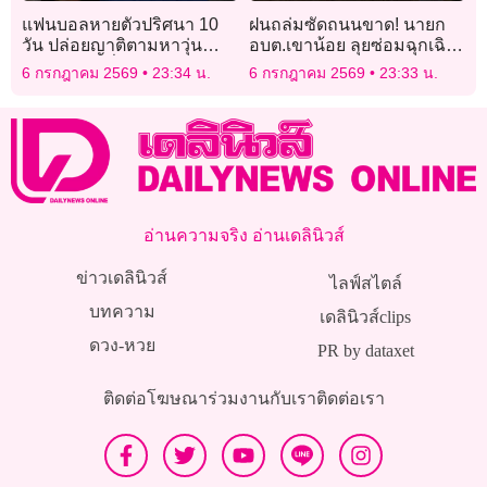
แฟนบอลหายตัวปริศนา 10
ฝนถล่มซัดถนนขาด! นายก
วัน ปล่อยญาติตามหาวุ่น
อบต.เขาน้อย ลุยซ่อมฉุกเฉิน
ขณะเจ้าตัวนั่งเชียร์บอลโลก
ชาวบ้านคาใจถนนส่อไม่ได้
6 กรกฎาคม 2569
23:34 น.
6 กรกฎาคม 2569
23:33 น.
สบายใจเฉิบ
มาตรฐาน
อ่านความจริง อ่านเดลินิวส์
ข่าวเดลินิวส์
ไลฟ์สไตล์
บทความ
เดลินิวส์clips
ดวง-หวย
PR by dataxet
ติดต่อโฆษณา
ร่วมงานกับเรา
ติดต่อเรา