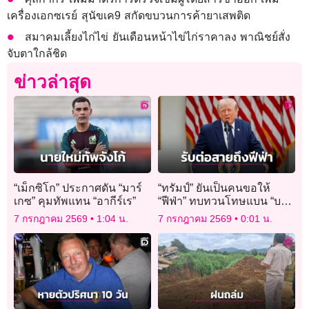
เครื่องเอกซเรย์ สุนัขเค9 สกัดขบวนการค้ายาเสพติด
สมาคมเลี้ยงไก่ไข่ ยันเดือนหน้าไข่ไก่ราคาลง พาณิชย์สั่ง
จับตาใกล้ชิด
ข่าวล่าสุด
“เม็กซิโก” ประกาศดัน “มาร์
“ทรัมป์” ยันเป็นคนขอให้
เกซ” คุมทัพแทน “อากีร์เร”
“ฟีฟ่า” ทบทวนโทษแบน “บา
โลกุน”
7 กรกฎาคม 2569
1:04 น.
7 กรกฎาคม 2569
0:01 น.