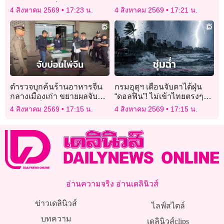
รถไม่คืน แม่ลั่นไม่
4 สิงหาคม 2569
17:23 น.
4 สิงหาคม 2569
17:21 น.
อโหสิกรรม!
ตำรวจบุกค้นร้านอาหารจีน
กรมอุตุฯ เตือนจับตาไต้ฝุ่น
กลางเมืองเก่า ขยายผลจับ
“ดอลฟิน”! ไม่เข้าไทยตรงๆ
บ่อนไพ่เล็งสอบ ‘นอมินี’ ถือ
แต่จ่อดึงฝนตกหนัก 7–10
4 สิงหาคม 2569
17:15 น.
4 สิงหาคม 2569
17:15 น.
หุ้นแทน
ส.ค. นี้
อ่านความจริง อ่านเดลินิวส์
ข่าวเดลินิวส์
ไลฟ์สไตล์
บทความ
เดลินิวส์clips