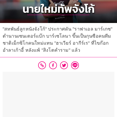
"สหพันธ์ลูกหนังจังโก้" ประกาศดัน "ราฟาเอล มาร์เกซ"
ตำนานเซนเตอร์แบ๊ก บาร์เซโลนา ขึ้นเป็นกุนซือคนทีม
ชาติเม็กซิโกคนใหม่แทน "ฮาเวียร์ อากีร์เร" ที่ไขก๊อก
อำลาเก้าอี้ หลังแพ้ "สิงโตคำราม" แล้ว