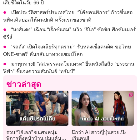
เสียชีวิตในวัย 66 ปี
เปิดประวัติศาสตร์ประเทศไทย! “โค้ชคนพิการ” ก้าวขึ้นสอ
นพิคเคิลบอลให้คนปกติ ครั้งแรกของชาติ
“หงส์แดง” เฉือน “เร็กซ์แฮม” หวิว “ริโอ” ซัดชัย ศึกซัมเมอร์
ซีรีส์
‘รถถัง’ เปิดใจเคลียร์ทุกดราม่า รับหลงเชื่อคนผิด ขอโทษ
ONE-ชาตรี ลั่นกลับมาทวงแชมป์โลก
มาทุกทาง!! “สส.พรรคเดโมแครต” ยื่นหนังสือถึง “ประธาน
ฟีฟ่า” ชี้แจงความสัมพันธ์ “ทรัมป์”
ข่าวล่าสุด
รวบ “ไอ้เอก” ขนศพหนุ่ม
นึกว่า AI สาวญี่ปุ่นสวยเป๊ะ
พิการทิ้งหน้าบ้าน ปมแค้นยืม
เกินคน!!