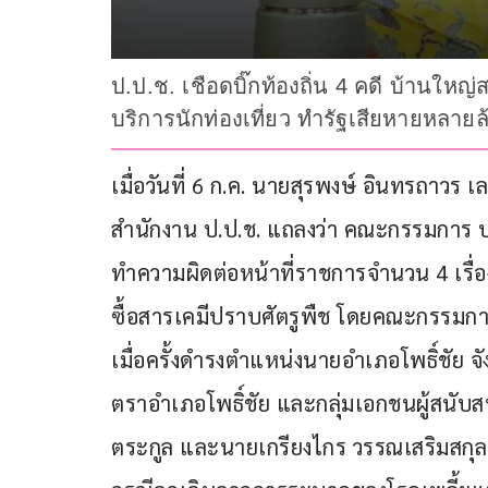
ป.ป.ช. เชือดบิ๊กท้องถิ่น 4 คดี บ้านใหญ่
บริการนักท่องเที่ยว ทำรัฐเสียหายหลายล
เมื่อวันที่ 6 ก.ค. นายสุรพงษ์ อินทรถา
สำนักงาน ป.ป.ช. แถลงว่า คณะกรรมการ ป.ป
ทำความผิดต่อหน้าที่ราชการจำนวน 4 เรื่อง 
ซื้อสารเคมีปราบศัตรูพืช โดยคณะกรรมการ ป
เมื่อครั้งดำรงตำแหน่งนายอำเภอโพธิ์ชัย จ
ตราอำเภอโพธิ์ชัย และกลุ่มเอกชนผู้สนับส
ตระกูล และนายเกรียงไกร วรรณเสริมสกุล กร