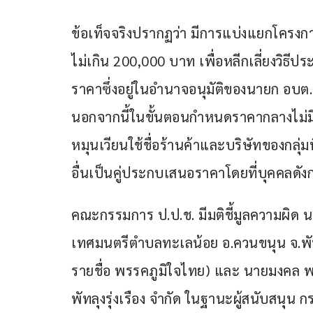
ข้อเท็จจริงปรากฏว่า มีการแบ่งแยกโครงก
ไม่เกิน 200,000 บาท เพื่อหลีกเลี่ยงวิธี
ราคาซึ่งอยู่ในอำนาจอนุมัติของนายก อบต. 
นอกจากนี้ในขั้นตอนกำหนดราคากลางไม่ม
หมุนเวียนใช้ชื่อร้านค้าและบริษัทของกลุ่
อื่นเป็นคู่ประกบเสนอราคาโดยที่บุคคลดังก
คณะกรรมการ ป.ป.ช. มีมติชี้มูลความผิด 
เทศมนตรีตำบลทะเลน้อย อ.ควนขนุน จ.พัท
รายชื่อ พรรคภูมิใจไทย) และ นายมงคล พง
พัทลุงรุ่งเรือง จำกัด ในฐานะผู้สนับสน