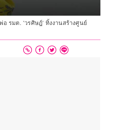
่อ รมต. 'วรศิษฎ์' ทิ้งงานสร้างศูนย์