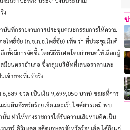
ป้งมันสำปะหลัง ประจำปีงบประมาณ 
ริง
ข
ัดทำบันทึกรายงานการประชุมคณะกรรมการให้ความ
โพธิ์ชัย (ก.ช.ภ.อ.โพธิ์ชัย) เท็จ ว่า ที่ประชุมมีมติ
ง อีกทั้งมีการจัดซื้อโดยวิธีพิเศษโดยกำหนดให้เลือกผู้
มียนตราอำเภอ ซึ่งกลุ่มบริษัทที่เสนอราคาและ
็นเจ้าของที่แท้จริง 
 6,689 ขวด เป็นเงิน 9,699,050 บาท) ขณะที่การ
่นดินจังหวัดร้อยเอ็ดและเว็บไซต์สารเคมี พบ
นั้น ทำให้ทางราชการได้รับความเสียหายคิดเป็น
ทร์ ศิริมงคล อดีตเกษตรจังหวัดร้อยเอ็ด ได้ถึงแก่