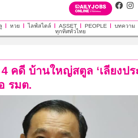
ู
หวย
ไลฟ์สไตล์
ASSET
PEOPLE
บทความ
ทุกทิศทั่วไทย
 4 คดี บ้านใหญ่สตูล ‘เลียงประส
อ รมต.