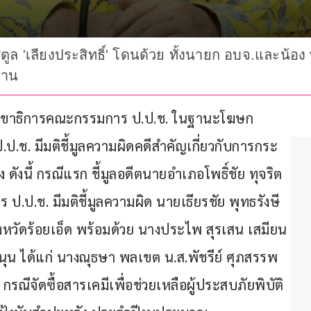
สตูล 'เลียงประสิทธิ์' โดนด้วย ทั้งนายก อบจ.และน้อง พ
้าน
วร เลขาธิการคณะกรรมการ ป.ป.ช. ในฐานะโฆษก
.ช. มีมติชี้มูลความผิดคดีสำคัญเกี่ยวกับการกระ
ดังนี้ กรณีแรก ชี้มูลอดีตนายอำเภอโพธิ์ชัย ทุจริต
.ป.ช. มีมติชี้มูลความผิด นายเธียรชัย พุทธรังษี 
ังหวัดร้อยเอ็ด พร้อมด้วย นางประไพ สุรเสน เสมียน
นุน ได้แก่ นางณุธษา พลเขต น.ส.พัชรีย์ ศุภสรรพ
ณีจัดซื้อสารเคมีเพื่อช่วยเหลือผู้ประสบภัยพิบัติ