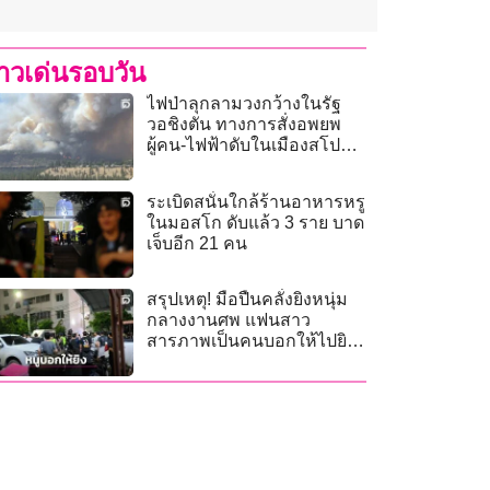
่าวเด่นรอบวัน
ไฟป่าลุกลามวงกว้างในรัฐ
วอชิงตัน ทางการสั่งอพยพ
ผู้คน-ไฟฟ้าดับในเมืองสโป
แคน
ระเบิดสนั่นใกล้ร้านอาหารหรู
ในมอสโก ดับแล้ว 3 ราย บาด
เจ็บอีก 21 คน
สรุปเหตุ! มือปืนคลั่งยิงหนุ่ม
กลางงานศพ แฟนสาว
สารภาพเป็นคนบอกให้ไปยิง
เอง