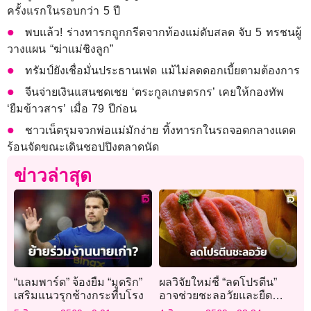
ครั้งแรกในรอบกว่า 5 ปี
พบแล้ว! ร่างทารกถูกกรีดจากท้องแม่ดับสลด จับ 5 ทรชนผู้
วางแผน “ฆ่าแม่ชิงลูก”
ทรัมป์ยังเชื่อมั่นประธานเฟด แม้ไม่ลดดอกเบี้ยตามต้องการ
จีนจ่ายเงินแสนชดเชย ‘ตระกูลเกษตรกร’ เคยให้กองทัพ
‘ยืมข้าวสาร’ เมื่อ 79 ปีก่อน
ชาวเน็ตรุมจวกพ่อแม่มักง่าย ทิ้งทารกในรถจอดกลางแดด
ร้อนจัดขณะเดินชอปปิงตลาดนัด
ข่าวล่าสุด
“แลมพาร์ด” จ้องยืม “มูดริก”
ผลวิจัยใหม่ชี้ “ลดโปรตีน”
เสริมแนวรุกช้างกระทืบโรง
อาจช่วยชะลอวัยและยืด
อายุขัยได้ดีกว่า