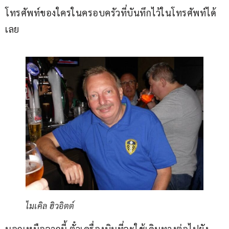
โทรศัพท์ของใครในครอบครัวที่บันทึกไว้ในโทรศัพท์ได้
เลย 
ไมเคิล ฮิวอิตต์
นอกเหนือจากนี้ ตั๋วเครื่องบินที่จะใช้เดินทางต่อไปยัง