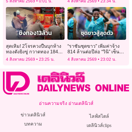
5 สิงหาคม 2569
0:01 น.
4 สิงหาคม 2569
23:34 น.
สุดเหิม! 2โจรควงปืนบุกห้าง
“ราชันชุดขาว” เพิ่มค่าจ้าง
ทองดังยิงขู่ กวาดทอง 184
814 ล้านต่อปีล่อ “วินิ” เซ็น
บาท ค่ากว่า 13 ล้าน
สัญญาใหม่
4 สิงหาคม 2569
23:25 น.
4 สิงหาคม 2569
23:02 น.
อ่านความจริง อ่านเดลินิวส์
ข่าวเดลินิวส์
ไลฟ์สไตล์
บทความ
เดลินิวส์clips