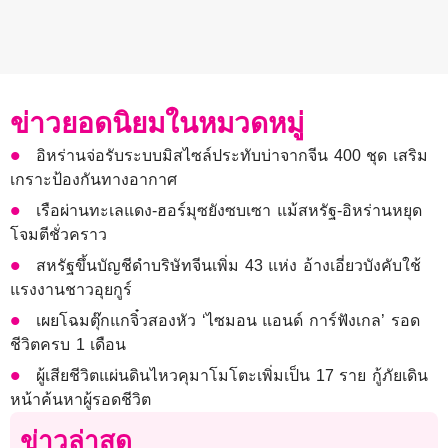
ข่าวยอดนิยมในหมวดหมู่
อิหร่านจ่อรับระบบมิสไซล์ประทับบ่าจากจีน 400 ชุด เสริม
เกราะป้องกันทางอากาศ
เรือผ่านทะเลแดง-ฮอร์มุซยังซบเซา แม้สหรัฐ-อิหร่านหยุด
โจมตีชั่วคราว
สหรัฐขึ้นบัญชีดำบริษัทจีนเพิ่ม 43 แห่ง อ้างเอี่ยวบังคับใช้
แรงงานชาวอุยกูร์
เผยโฉมตุ๊กแกจิ๋วสองหัว ‘ไซมอน แอนด์ การ์ฟังเกล’ รอด
ชีวิตครบ 1 เดือน
ผู้เสียชีวิตแผ่นดินไหวคุมาโมโตะเพิ่มเป็น 17 ราย กู้ภัยเดิน
หน้าค้นหาผู้รอดชีวิต
ข่าวล่าสุด