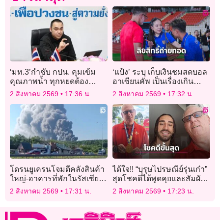
‘มท.3’กำชับ กปน. คุมเข้ม
‘แป้ง’ ระบุ เก็บเงินชมสดบอล
คุณภาพน้ำ ทุกหยดต้อง
อาเซียนคัพ เป็นเรื่องเกิน
สะอาด ปลอดภัย ได้
ควบคุมได้-อัดฉีด ‘ช้างศึก’ 2
2 สิงหาคม 2569
17:36 น.
2 สิงหาคม 2569
17:32 น.
มาตรฐาน
ล้าน
โดรนยูเครนโจมตีคลังสินค้า
ได้ใจ!! “บุรุษไปรษณีย์รุ่นเก๋า”
ใหญ่-อาคารที่พักในรัสเซีย มี
สุดโชคดีได้พูดคุยและสัมผัส
ผู้เสียชีวิตอย่างน้อย 2 ราย
เหรียญแชมป์โลกของ “กูกูเร
2 สิงหาคม 2569
17:31 น.
2 สิงหาคม 2569
17:23 น.
ยา”