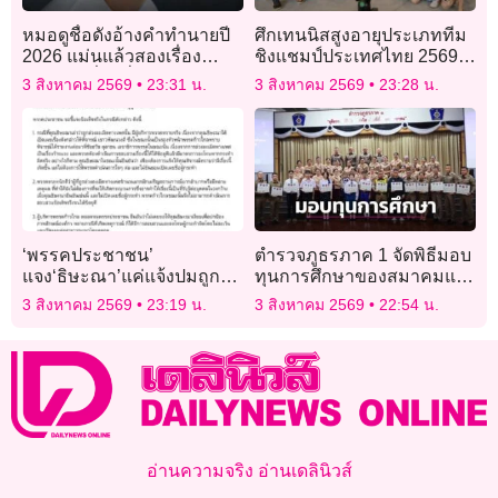
หมอดูชื่อดังอ้างคำทำนายปี
ศึกเทนนิสสูงอายุประเภททีม
2026 แม่นแล้วสองเรื่อง
ชิงแชมป์ประเทศไทย 2569″
เตือนภัยเรื่องที่สามกำลังก่อ
ทำสถิตินักกีฬาร่วมชิงชัย
3 สิงหาคม 2569
23:31 น.
3 สิงหาคม 2569
23:28 น.
ตัว
สูงสุดเป็นประวัติการณ์
‘พรรคประชาชน’
ตำรวจภูธรภาค 1 จัดพิธีมอบ
แจง‘ธิษะณา’แค่แจ้งปมถูก
ทุนการศึกษาของสมาคมแม่
ละเมิด ไม่ขอให้ดำเนินการ
บ้านตำรวจ ประจำปี 2569
3 สิงหาคม 2569
23:19 น.
3 สิงหาคม 2569
22:54 น.
ต่อ
อ่านความจริง อ่านเดลินิวส์