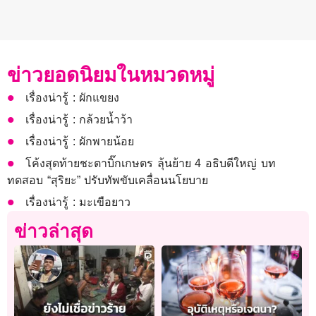
ข่าวยอดนิยมในหมวดหมู่
เรื่องน่ารู้ : ผักแขยง
เรื่องน่ารู้ : กล้วยน้ำว้า
เรื่องน่ารู้ : ผักพายน้อย
โค้งสุดท้ายชะตาบิ๊กเกษตร ลุ้นย้าย 4 อธิบดีใหญ่ บท
ทดสอบ “สุริยะ” ปรับทัพขับเคลื่อนนโยบาย
เรื่องน่ารู้ : มะเขือยาว
ข่าวล่าสุด