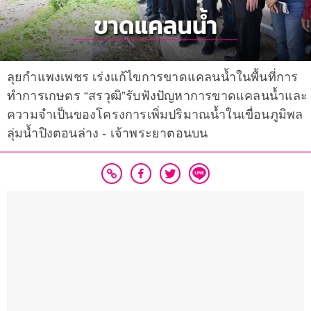
ลุยกำแพงเพชร เร่งแก้ไขการขาดแคลนน้ำในพื้นที่การ
ทำการเกษตร “สรวุฒิ”รับฟังปัญหาการขาดแคลนน้ำและ
ความจำเป็นของโครงการเพิ่มปริมาณน้ำในเขื่อนภูมิพล
ลุ่มน้ำปิงตอนล่าง - เจ้าพระยาตอนบน