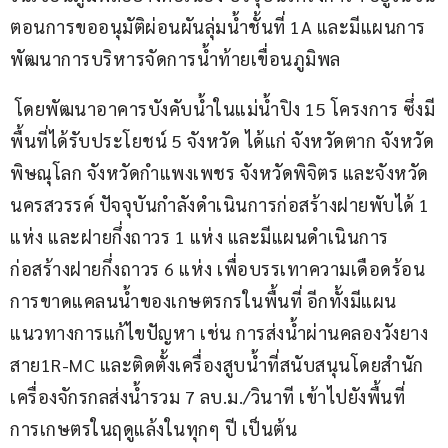
ตอนการขออนุมัติผ่อนผันลุ่มน้ำชั้นที่ 1A และมีแผนการ
พัฒนาการบริหารจัดการน้ำท้ายเขื่อนภูมิพล
 โดยพัฒนาอาคารบังคับน้ำในแม่น้ำปิง 15 โครงการ ซึ่งมี
พื้นที่ได้รับประโยชน์ 5 จังหวัด ได้แก่ จังหวัดตาก จังหวัด
พิษณุโลก จังหวัดกำแพงเพชร จังหวัดพิจิตร และจังหวัด
นครสวรรค์ ปัจจุบันกำลังดำเนินการก่อสร้างฝายพับได้ 1 
แห่ง และฝายกึ่งถาวร 1 แห่ง และมีแผนดำเนินการ
ก่อสร้างฝายกึ่งถาวร 6 แห่ง เพื่อบรรเทาความเดือดร้อน
การขาดแคลนน้ำของเกษตรกรในพื้นที่ อีกทั้งมีแผน
แนวทางการแก้ไขปัญหา เช่น การส่งน้ำผ่านคลองวังยาง 
สาย1R-MC และติดตั้งเครื่องสูบน้ำที่สนับสนุนโดยสำนัก
เครื่องจักรกลส่งน้ำรวม 7 ลบ.ม./วินาที เข้าไปยังพื้นที่
การเกษตรในฤดูแล้งในทุกๆ ปี เป็นต้น