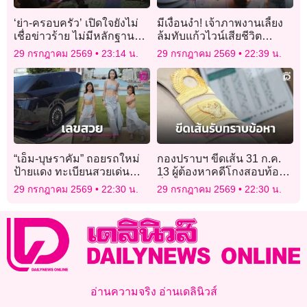
‘ย่า-ครอบครัว’ เปิดใจยังไม่
มีเงื่อนงำ! เจ้าภาพงานเลี้ยง
เชื่อข่าวร้าย ไม่มีหลักฐาน
ล้มทับแก้วไวน์เสียชีวิต
ยืนยัน ‘ฮลุน โซโล่’ เสียชีวิต
ตำรวจสงสัยอาจไม่ใช่
29 กรกฎาคม 2569
23:14 น.
29 กรกฎาคม 2569
22:39 น.
อุบัติเหตุ
“เอ็ม-บุษราคัม” ถอยรถใหม่
กองปราบฯ ขีดเส้น 31 ก.ค.
ป้ายแดง ทะเบียนสวยเด่น
13 ผู้ต้องหาคดีโกงสอบท้อง
ดึงดูดคอหวยให้อวยพรรัวว่า
ถิ่นรับทราบข้อหา ‘ธีรุตม์’ ขอ
29 กรกฎาคม 2569
22:30 น.
29 กรกฎาคม 2569
22:30 น.
รวย!
เลื่อนพบตำรวจ
อ่านความจริง อ่านเดลินิวส์