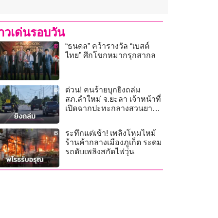
่าวเด่นรอบวัน
“ธนดล” คว้ารางวัล “เบสต์
ไทย” ศึกโขกหมากรุกสากล
ด่วน! คนร้ายบุกยิงถล่ม
สภ.ลำใหม่ จ.ยะลา เจ้าหน้าที่
เปิดฉากปะทะกลางสวนยาง
เร่งปิดล้อมไล่ล่า
ระทึกแต่เช้า! เพลิงโหมไหม้
ร้านค้ากลางเมืองภูเก็ต ระดม
รถดับเพลิงสกัดไฟวุ่น