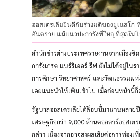
ออสเตรเลียยินดีกับร่างมติของยูเนสโก ท
อันตราย แม้แนวปะการังที่ใหญ่ที่สุดใน
สำนักข่าวต่างประเทศรายงานจากเมืองซิดนีย
การังเกรต แบร์ริเออร์ รีฟ ยังไม่ได้อยู่ใ
การศึกษา วิทยาศาสตร์ และวัฒนธรรมแห่ง
เคยแนะนำให้เพิ่มเข้าไป เมื่อก่อนหน้านี้ก
รัฐบาลออสเตรเลียได้ล็อบบี้มานานหลายปี เพ
เศรษฐกิจกว่า 9,000 ล้านดอลลาร์ออสเตรเล
กล่าว เนื่องจากอาจส่งผลเสียต่อการท่องเที่ย