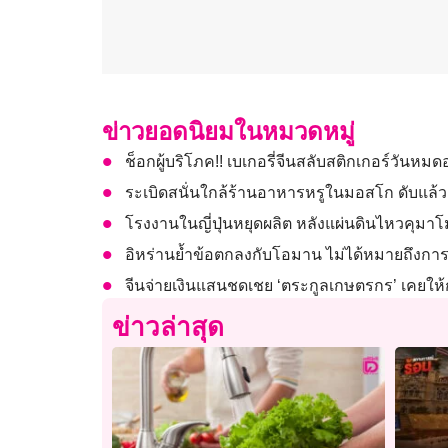
ข่าวยอดนิยมในหมวดหมู่
ช็อกผู้บริโภค!! เบเกอรี่จีนสลับสติกเกอร์วันหมด
ระเบิดสนั่นใกล้ร้านอาหารหรูในมอสโก ดับแล้ว
โรงงานในญี่ปุ่นหยุดผลิต หลังแผ่นดินไหวคุมา
อิหร่านย้ำข้อตกลงกับโอมาน ไม่ได้หมายถึงการ
จีนจ่ายเงินแสนชดเชย ‘ตระกูลเกษตรกร’ เคยให้กอ
ข่าวล่าสุด