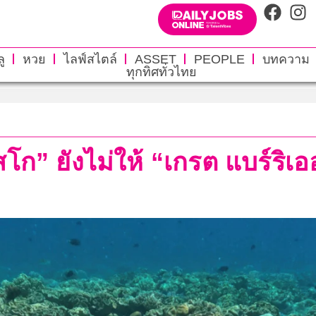
ู
หวย
ไลฟ์สไตล์
ASSET
PEOPLE
บทความ
ทุกทิศทั่วไทย
สโก” ยังไม่ให้ “เกรต แบร์ริเ