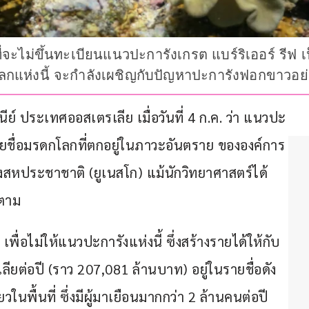
ี่จะไม่ขึ้นทะเบียนแนวปะการังเกรต แบร์ริเออร์ รีฟ
โลกแห่งนี้ จะกำลังเผชิญกับปัญหาปะการังฟอกขาวอย่า
์ ประเทศออสเตรเลีย เมื่อวันที่ 4 ก.ค. ว่า แนวปะ
นรายชื่อมรดกโลกที่ตกอยู่ในภาวะอันตราย ขององค์การ
สหประชาชาติ (ยูเนสโก) แม้นักวิทยาศาสตร์ได้
็ตาม
ื่อไม่ให้แนวปะการังแห่งนี้ ซึ่งสร้างรายได้ให้กับ
ียต่อปี (ราว 207,081 ล้านบาท) อยู่ในรายชื่อดัง
วในพื้นที่ ซึ่งมีผู้มาเยือนมากกว่า 2 ล้านคนต่อปี