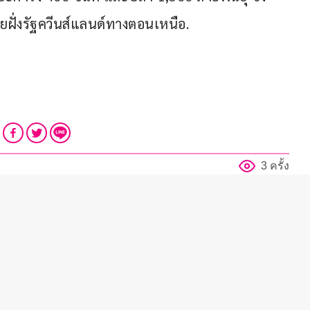
ั่งรัฐควีนส์แลนด์ทางตอนเหนือ.
3 ครั้ง