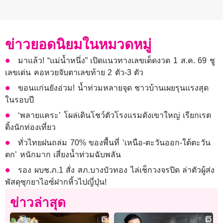
ข่าวยอดนิยมในหมวดหมู่
มาแล้ว! “แม่น้ำหนึ่ง” เปิดแนวทางเลขเด็ดงวด 1 ส.ค. 69 ชู
เลขเด่น คอหวยจับตาเลขท้าย 2 ตัว-3 ตัว
ขอนแก่นยังอ่วม! นํ้าท่วมหลายจุด ชาวบ้านเผยรุนแรงสุด
ในรอบปี
‘พลายแคระ’ โผล่เดินโชว์ตัวโรงแรมดังเขาใหญ่ เรียกเรต
ติ้งนักท่องเที่ยว
ทั่วไทยฝนถล่ม 70% ของพื้นที่ ‘เหนือ-ตะวันออก-ใต้ตะวัน
ตก’ หนักมาก เสี่ยงน้ำท่วมฉับพลัน
รอง ผบช.ภ.1 สั่ง สภ.บางบัวทอง ไล่เช็กวงจรปิด ล่าตัวผู้ส่ง
พัสดุซุกยาไอซ์ฝากหิ้วไปญี่ปุ่น!
ข่าวล่าสุด