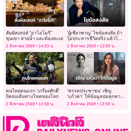
สัมผัสเสน่ห์ “อาโอโมริ”
‘ผู้เชี่ยวชาญ’ ไขข้อสงสัย ถ้า
ขุนเขา สายน้ำ และท้องทะเล
ไม่ประหารชีวิตจริง แล้วโลก
นี้จัดการกับอาชญากรร้าย
2 สิงหาคม 2569
14:03 น.
2 สิงหาคม 2569
13:59 น.
แรงอย่างไร?
คนไทยคนแรก ‘เกรียงศักดิ์’
‘พรรคประชาชน’ เชิญ
บิดจบเส้นทางโหดของโลก
‘แก้วตา’ ให้ข้อมูลปมคุกคาม
ทางเพศ ยันไม่ปกป้องคนผิด
2 สิงหาคม 2569
13:58 น.
2 สิงหาคม 2569
13:58 น.