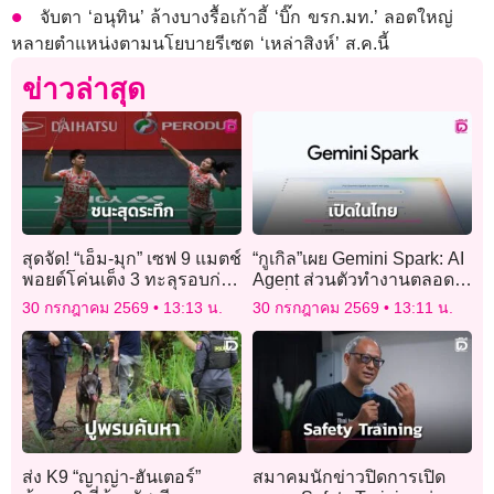
จับตา ‘อนุทิน’ ล้างบางรื้อเก้าอี้ ‘บิ๊ก ขรก.มท.’ ลอตใหญ่
หลายตำแหน่งตามนโยบายรีเซต ‘เหล่าสิงห์’ ส.ค.นี้
ข่าวล่าสุด
สุดจัด! “เอ็ม-มุก” เซฟ 9 แมตช์
“กูเกิล”เผย Gemini Spark: AI
พอยต์โค่นเต็ง 3 ทะลุรอบก่อ
Agent ส่วนตัวทำงานตลอด
นรองฯ ไทเป โอเพ่น
24 ชั่วโมง เปิดให้บริการใน
30 กรกฎาคม 2569
13:13 น.
30 กรกฎาคม 2569
13:11 น.
ไทยแล้ว
ส่ง K9 “ญาญ่า-ฮันเตอร์”
สมาคมนักข่าวปิดการเปิด