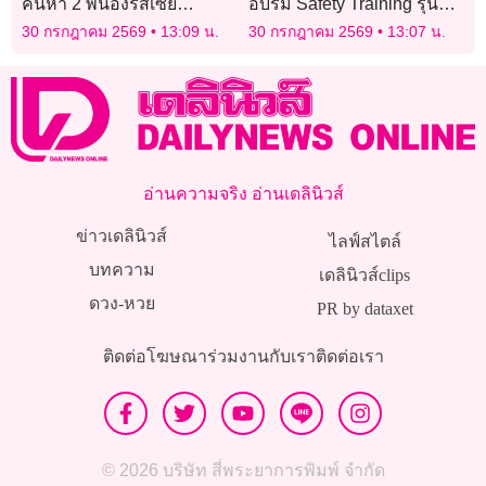
ค้นหา 2 พี่น้องรัสเซีย
อบรม Safety Training รุ่นที่
สูญหาย! หลังพบรถ จยย. ถูก
15 เน้นสถานการณ์ภัยพิบัติ
30 กรกฎาคม 2569
13:09 น.
30 กรกฎาคม 2569
13:07 น.
ชำแหละชิ้นส่วน
ทางน้ำ ย้ำ “ความปลอดภัย”
อ่านความจริง อ่านเดลินิวส์
ข่าวเดลินิวส์
ไลฟ์สไตล์
บทความ
เดลินิวส์clips
ดวง-หวย
PR by dataxet
ติดต่อโฆษณา
ร่วมงานกับเรา
ติดต่อเรา
© 2026 บริษัท สี่พระยาการพิมพ์ จำกัด