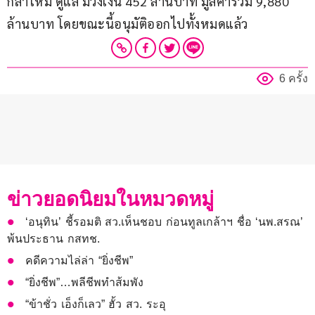
กลาโหม ดูแล มีวงเงิน 452 ล้านบาท มูลค่ารวม 9,880 
ล้านบาท โดยขณะนี้อนุมัติออกไปทั้งหมดแล้ว
6 ครั้ง
ข่าวยอดนิยมในหมวดหมู่
‘อนุทิน’ ชี้รอมติ สว.เห็นชอบ ก่อนทูลเกล้าฯ ชื่อ ‘นพ.สรณ’
พ้นประธาน กสทช.
คดีความไล่ล่า “ยิ่งชีพ”
“ยิ่งชีพ”…พลีชีพทำส้มพัง
“ข้าชั่ว เอ็งก็เลว” ฮั้ว สว. ระอุ