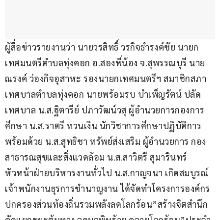
ผู้สื่อข่าวรายงานว่า นายวรสิทธิ์ วรกิจธำรงค์ชัย นายก
เทศมนตรีตำบลทุ่งคอก อ.สองพี่น้อง จ.สุพรรณบุรี นาย
ณรงค์ ว่องกิจอุสาหะ รองนายกเทศมนตรีฯ สมาชิกสภา
เทศบาลตำบลทุ่งคอก นายพร้อมรบ บำเพ็ญรัตน์ ปลัด
เทศบาล น.ส.ฐิตารีย์ ปภาวัฒน์วสุ ผู้อำนวยการกองการ
ศึกษา น.ส.ราตรี ทวนเงิน นักวิชาการศึกษาปฏิบัติการ 
พร้อมด้วย น.ส.สุทธิชา ทรัพย์ส่งเสริม ผู้อำนวยการ กอง
สาธารณสุขและสิ่งแวดล้อม น.ส.สาวิตรี สุมารินทร์ 
หัวหน้าฝ่ายบริหารงานทั่วไป น.ส.กาญจนา เกิดสมบูรณ์ 
เจ้าพนักงานธุรการชำนาญงาน ได้จัดทำโครงการองค์กร
ปกครองส่วนท้องถิ่นรวมพลังลดโลกร้อน”สร้างจิตสำนึก 
คัดแยกขยะต้นทาง ลดมลพิษร้าย คลายโลกร้อน”ประจำ