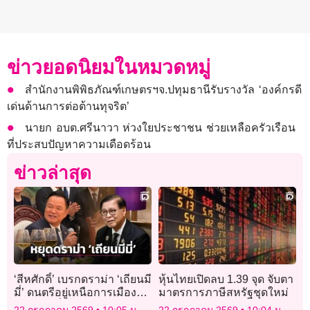
ข่าวยอดนิยมในหมวดหมู่
สำนักงานพิพิธภัณฑ์เกษตรฯจ.ปทุมธานีรับรางวัล ‘องค์กรดี
เด่นด้านการต่อต้านทุจริต’
นายก อบต.ศรีนาวา ห่วงใยประชาชน ช่วยเหลือครัวเรือน
ที่ประสบปัญหาความเดือดร้อน
ข่าวล่าสุด
‘สีหศักดิ์’ เบรกดราม่า ‘เถียนมี
หุ้นไทยเปิดลบ 1.39 จุด จับตา
มี่’ ดนตรีอยู่เหนือการเมือง
มาตรการภาษีสหรัฐชุดใหม่
วอนหยุดปั่นกระแสกลบผล
22 กรกฎาคม 2569
10:05 น.
22 กรกฎาคม 2569
10:04 น.