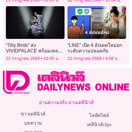
เยือนจีน
“Tilly Birds” ส่ง
“LINE” เปิด 4 อัปเดตใหม่ยก
VIVIDPALACE พร้อมเพลง
ระดับความปลอดภัย
แรก “จำเลย” กับการกักขังตัว
22 กรกฎาคม 2569
10:00 น.
22 กรกฎาคม 2569
9:58 น.
เองจากความเจ็บปวด
อ่านความจริง อ่านเดลินิวส์
ข่าวเดลินิวส์
ไลฟ์สไตล์
บทความ
เดลินิวส์clips