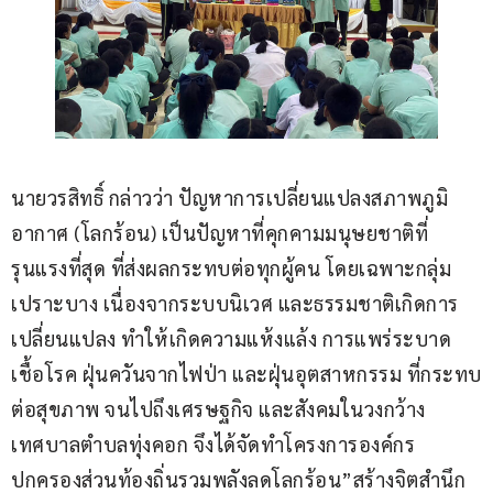
นายวรสิทธิ์ กล่าวว่า ปัญหาการเปลี่ยนแปลงสภาพภูมิ
อากาศ (โลกร้อน) เป็นปัญหาที่คุกคามมนุษยชาติที่
รุนแรงที่สุด ที่ส่งผลกระทบต่อทุกผู้คน โดยเฉพาะกลุ่ม
เปราะบาง เนื่องจากระบบนิเวศ และธรรมชาติเกิดการ
เปลี่ยนแปลง ทำให้เกิดความแห้งแล้ง การแพร่ระบาด
เชื้อโรค ฝุ่นควันจากไฟป่า และฝุ่นอุตสาหกรรม ที่กระทบ
ต่อสุขภาพ จนไปถึงเศรษฐกิจ และสังคมในวงกว้าง 
เทศบาลตำบลทุ่งคอก จึงได้จัดทำโครงการองค์กร
ปกครองส่วนท้องถิ่นรวมพลังลดโลกร้อน”สร้างจิตสำนึก 