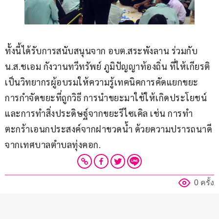
ทั้งนี้ได้รับการสนับสนุนจาก อบต.สระพังลาน ร่วมกับ 
น.ส.ชเอม กังวานทวีทรัพย์ ภูมิปัญญาท้องถิ่น ที่ให้เกียรติ
เป็นวิทยากรผู้อบรมให้ความรู้เทคนิคการคัดแยกขยะ 
การกำจัดขยะที่ถูกวิธี การนำขยะมาใช้ให้เกิดประโยชน์ 
และการทำสิ่งประดิษฐ์จากขยะรีไซเคิล เช่น การทำ
ตะกร้าเอนกประสงค์จากฝาขวดน้ำ ด้วยความปรารถนาดี
จากเทศบาลตำบลทุ่งคอก.
0 ครั้ง