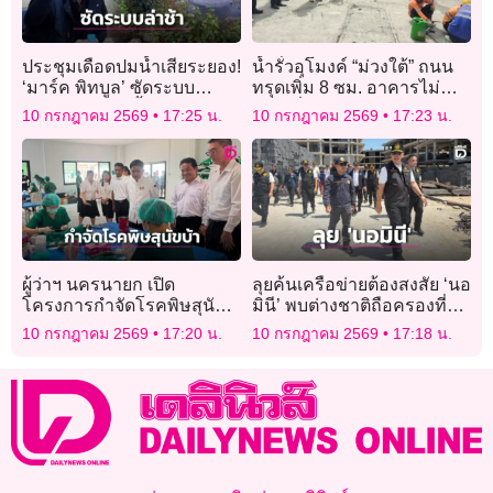
ประชุมเดือดปมน้ำเสียระยอง!
น้ำรั่วอุโมงค์ “ม่วงใต้” ถนน
‘มาร์ค พิทบูล’ ซัดระบบ
ทรุดเพิ่ม 8 ซม. อาคารไม่
ราชการล่าช้า จี้เอาผิดผู้
ทรุดเพิ่ม คาดใช้เวลา 7-12
10 กรกฎาคม 2569
17:25 น.
10 กรกฎาคม 2569
17:23 น.
ลักลอบปล่อยน้ำเสีย
วัน ระบายน้ำออกได้
ผู้ว่าฯ นครนายก เปิด
ลุยค้นเครือข่ายต้องสงสัย ‘นอ
โครงการกำจัดโรคพิษสุนัข
มินี’ พบต่างชาติถือครองที่ดิน
บ้า เดินหน้าเป้าหมาย ‘สัตว์
กว่า 1.5 พันล้าน
10 กรกฎาคม 2569
17:20 น.
10 กรกฎาคม 2569
17:18 น.
ปลอดโรค คนปลอดภัย’