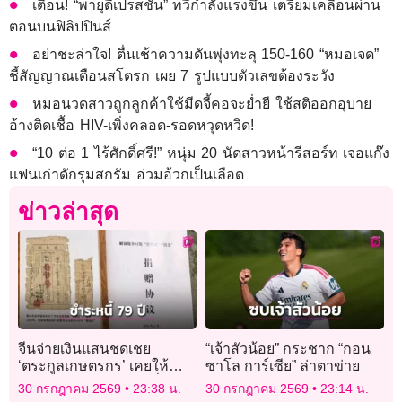
เตือน! “พายุดีเปรสชัน” ทวีกำลังแรงขึ้น เตรียมเคลื่อนผ่าน
ตอนบนฟิลิปปินส์
อย่าชะล่าใจ! ตื่นเช้าความดันพุ่งทะลุ 150-160 “หมอเจด”
ชี้สัญญาณเตือนสโตรก เผย 7 รูปแบบตัวเลขต้องระวัง
หมอนวดสาวถูกลูกค้าใช้มีดจี้คอจะย่ำยี ใช้สติออกอุบาย
อ้างติดเชื้อ HIV-เพิ่งคลอด-รอดหวุดหวิด!
“10 ต่อ 1 ไร้ศักดิ์ศรี!” หนุ่ม 20 นัดสาวหน้ารีสอร์ท เจอแก๊ง
แฟนเก่าดักรุมสกรัม อ่วมอ้วกเป็นเลือด
ข่าวล่าสุด
จีนจ่ายเงินแสนชดเชย
“เจ้าสัวน้อย” กระชาก “กอน
‘ตระกูลเกษตรกร’ เคยให้
ซาโล การ์เซีย” ล่าตาข่าย
กองทัพ ‘ยืมข้าวสาร’ เมื่อ 79
30 กรกฎาคม 2569
23:38 น.
30 กรกฎาคม 2569
23:14 น.
ปีก่อน