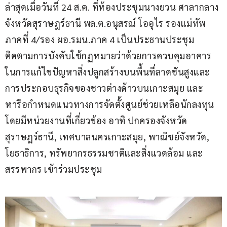
ล่าสุดเมื่อวันที่ 24 ส.ค. ที่ห้องประชุมนางยวน ศาลากลาง
จังหวัดสุราษฎร์ธานี พล.ต.อนุสรณ์ โออุไร รองแม่ทัพ
ภาคที่ 4/รอง ผอ.รมน.ภาค 4 เป็นประธานประชุม
ติดตามการบังคับใช้กฏหมายว่าด้วยการควบคุมอาคาร 
ในการแก้ไขปัญหาสิ่งปลูกสร้างบนพื้นที่ลาดชันสูงและ
การประกอบธุรกิจของชาวต่างด้าวบนเกาะสมุย และ
หารือกำหนดแนวทางการจัดตั้งศูนย์ช่วยเหลือนักลงทุน 
โดยมีหน่วยงานที่เกี่ยวข้อง อาทิ ปกครองจังหวัด
สุราษฎร์ธานี, เทศบาลนครเกาะสมุย, พาณิชย์จังหวัด, 
โยธาธิการ, ทรัพยากรธรรมชาติและสิ่งแวดล้อม และ
สรรพากร เข้าร่วมประชุม