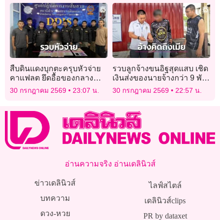
สืบดินแดงบุกตะครุบหัวจ่าย
รวบลูกจ้างขนอิฐสุดแสบ เชิด
คาแฟลต ยึดอื้อของกลาง
เงินส่งของนายจ้างกว่า 9 พัน
ยาบ้า-เงินสด
บาท อ้างคิดถึงเมีย
30 กรกฎาคม 2569
23:07 น.
30 กรกฎาคม 2569
22:57 น.
อ่านความจริง อ่านเดลินิวส์
ข่าวเดลินิวส์
ไลฟ์สไตล์
บทความ
เดลินิวส์clips
ดวง-หวย
PR by dataxet