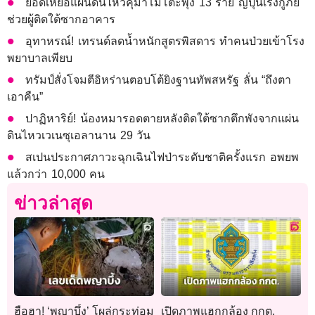
ยอดเหยื่อแผ่นดินไหวคุมาโมโตะพุ่ง 13 ราย ญี่ปุ่นเร่งกู้ภัย
ช่วยผู้ติดใต้ซากอาคาร
อุทาหรณ์! เทรนด์ลดน้ำหนักสูตรพิสดาร ทำคนป่วยเข้าโรง
พยาบาลเพียบ
ทรัมป์สั่งโจมตีอิหร่านตอบโต้ยิงฐานทัพสหรัฐ ลั่น “ถึงตา
เอาคืน”
ปาฏิหาริย์! น้องหมารอดตายหลังติดใต้ซากตึกพังจากแผ่น
ดินไหวเวเนซุเอลานาน 29 วัน
สเปนประกาศภาวะฉุกเฉินไฟป่าระดับชาติครั้งแรก อพยพ
แล้วกว่า 10,000 คน
ข่าวล่าสุด
ฮือฮา! ‘พญาบึ้ง’ โผล่กระท่อม
เปิดภาพแฮกกล้อง กกต.