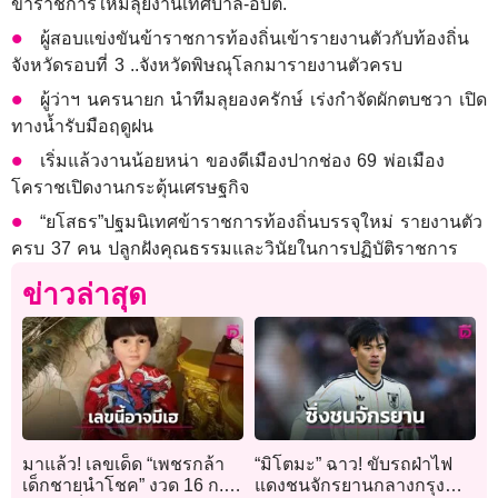
ข้าราชการใหม่ลุยงานเทศบาล-อบต.
ผู้สอบแข่งขันข้าราชการท้องถิ่นเข้ารายงานตัวกับท้องถิ่น
จังหวัดรอบที่ 3 ..จังหวัดพิษณุโลกมารายงานตัวครบ
ผู้ว่าฯ นครนายก นำทีมลุยองครักษ์ เร่งกำจัดผักตบชวา เปิด
ทางน้ำรับมือฤดูฝน
เริ่มแล้วงานน้อยหน่า ของดีเมืองปากช่อง 69 พ่อเมือง
โคราชเปิดงานกระตุ้นเศรษฐกิจ
“ยโสธร”ปฐมนิเทศข้าราชการท้องถิ่นบรรจุใหม่ รายงานตัว
ครบ 37 คน ปลูกฝังคุณธรรมและวินัยในการปฏิบัติราชการ
ข่าวล่าสุด
มาแล้ว! เลขเด็ด “เพชรกล้า
“มิโตมะ” ฉาว! ขับรถฝ่าไฟ
เด็กชายนำโชค” งวด 16 ก.ค.
แดงชนจักรยานกลางกรุง