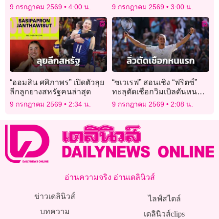
69 จัดเต็มเลขท้าย 2 ตัว-เลข
โตเกียว
9 กรกฎาคม 2569
4:00 น.
9 กรกฎาคม 2569
3:00 น.
ปิงปอง ลุ้นรวยครั้งที่ 169
“ออมสิน ศศิภาพร” เปิดตัวลุย
“ซเวเรฟ” สอนเชิง “ฟริตซ์”
ลีกลูกยางสหรัฐคนล่าสุด
ทะลุตัดเชือกวิมเบิลดันหน
แรก
9 กรกฎาคม 2569
2:34 น.
9 กรกฎาคม 2569
2:08 น.
อ่านความจริง อ่านเดลินิวส์
ข่าวเดลินิวส์
ไลฟ์สไตล์
บทความ
เดลินิวส์clips