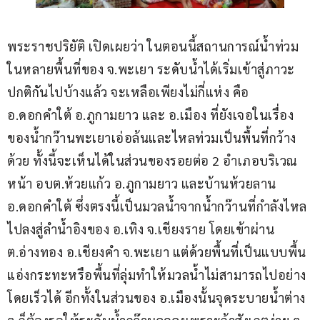
พระราชปริยัติ เปิดเผยว่า ในตอนนี้สถานการณ์น้ำท่วม
ในหลายพื้นที่ของ จ.พะเยา ระดับน้ำได้เริ่มเข้าสู่ภาวะ
ปกติกันไปบ้างแล้ว จะเหลือเพียงไม่กี่แห่ง คือ 
อ.ดอกคำใต้ อ.ภูกามยาว และ อ.เมือง ที่ยังเจอในเรื่อง
ของน้ำกว๊านพะเยาเอ่อล้นและไหลท่วมเป็นพื้นที่กว้าง
ด้วย ทั้งนี้จะเห็นได้ในส่วนของรอยต่อ 2 อำเภอบริเวณ
หน้า อบต.ห้วยแก้ว อ.ภูกามยาว และบ้านห้วยลาน 
อ.ดอกคำใต้ ซึ่งตรงนี้เป็นมวลน้ำจากน้ำกว๊านที่กำลังไหล
ไปลงสู่ลำน้ำอิงของ อ.เทิง จ.เชียงราย โดยเข้าผ่าน 
ต.อ่างทอง อ.เชียงคำ จ.พะเยา แต่ด้วยพื้นที่เป็นแบบพื้น
แอ่งกระทะหรือพื้นที่ลุ่มทำให้มวลน้ำไม่สามารถไปอย่าง
โดยเร็วได้ อีกทั้งในส่วนของ อ.เมืองนั้นจุดระบายน้ำต่าง 