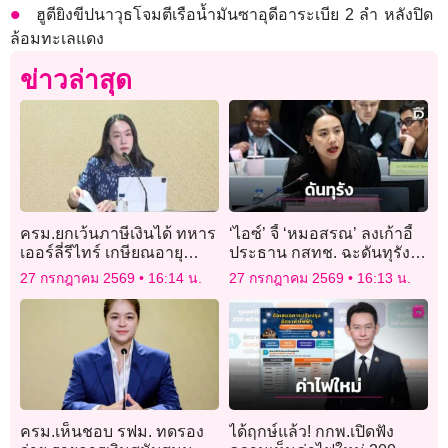
ฮูตียิงขีปนาวุธโจมตีเรือน้ำมันซาอุดีอาระเบีย 2 ลำ หลังปิด
ล้อมทะเลแดง
ข่าวล่าสุด
ครม.ยกเว้นภาษีเงินได้ ทหาร
‘ไอซ์’ จี้ ‘หมอสรณ’ ลงเก้าอี้
เออร์ลี่รีไทร์ เกษียณอายุ
ประธาน กสทช. ฉะดันทุรัง
ราชการก่อนกำหนด
เกณฑ์คนมาให้กำลังใจ
27 กรกฎาคม 2569
16:14 น.
27 กรกฎาคม 2569
16:13 น.
ราวกับเป็นผู้ถูกกระทำ
ครม.เห็นชอบ รฟม. ทดรอง
ได้ฤกษ์แล้ว! กกพ.เปิดฟัง