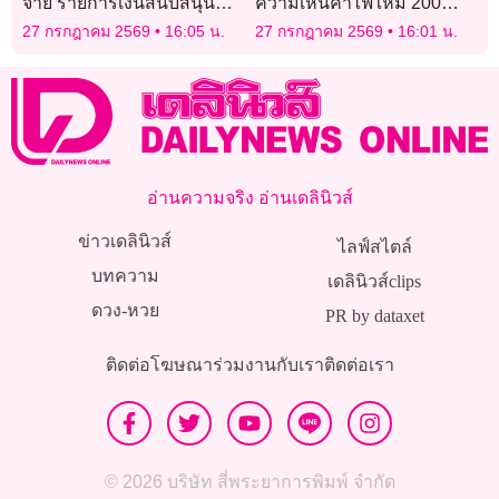
จ่าย รายการเงินสนับสนุนค่า
ความเห็นค่าไฟใหม่ 200
งานโยธา รถไฟฟ้าสายสีส้ม
หน่วยแรก 3 บาท บ้านเช่า-
27 กรกฎาคม 2569
16:05 น.
27 กรกฎาคม 2569
16:01 น.
9,414 ล้านบาท
หอพักได้ด้วย
อ่านความจริง อ่านเดลินิวส์
ข่าวเดลินิวส์
ไลฟ์สไตล์
บทความ
เดลินิวส์clips
ดวง-หวย
PR by dataxet
ติดต่อโฆษณา
ร่วมงานกับเรา
ติดต่อเรา
© 2026 บริษัท สี่พระยาการพิมพ์ จำกัด