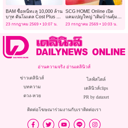
BAM ซื้อหนี้ทะลุ 10,000 ล้าน
SCG HOME Online เปิด
บาท ดันโมเดล Cost Plus ปิด
แคมเปญใหญ่ “เติมบ้านคุ้ม
หนี้ไว
ลุ้นรับทอง” คืนกำไรลูกค้า
23 กรกฎาคม 2569
10:07 น.
23 กรกฎาคม 2569
10:03 น.
ระหว่างเดือน ก.ค.- พ.ย. 69
อ่านความจริง อ่านเดลินิวส์
ข่าวเดลินิวส์
ไลฟ์สไตล์
บทความ
เดลินิวส์clips
ดวง-หวย
PR by dataxet
ติดต่อโฆษณา
ร่วมงานกับเรา
ติดต่อเรา