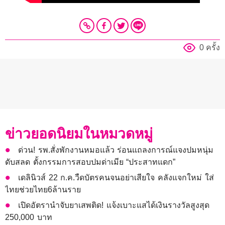
0 ครั้ง
ข่าวยอดนิยมในหมวดหมู่
ด่วน! รพ.สั่งพักงานหมอแล้ว ร่อนแถลงการณ์แจงปมหนุ่ม
ดับสลด ตั้งกรรมการสอบปมด่าเมีย “ประสาทแดก”
เดลินิวส์ 22 ก.ค.วืดบัตรคนจนอย่าเสียใจ คลังแจกใหม่ ใส่
ไทยช่วยไทย6ล้านราย
เปิดอัตรานำจับยาเสพติด! แจ้งเบาะแสได้เงินรางวัลสูงสุด
250,000 บาท