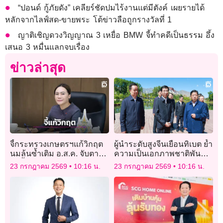
“ปอนด์ กู้ภัยดัง” เคลียร์ชัดปมไร้งานแต่มีตังค์ เผยรายได้
หลักจากไลฟ์สด-ขายพระ โต้ข่าวลือถูกรางวัลที่ 1
ญาติเชิญดวงวิญญาณ 3 เหยื่อ BMW จี้ทำคดีเป็นธรรม อึ้ง
เสนอ 3 หมื่นแลกจบเรื่อง
ข่าวล่าสุด
จี้กระทรวงเกษตรฯแก้วิกฤต
ผู้นำระดับสูงจีนเยือนทิเบต ย้ำ
นมล้นซ้ำเติม อ.ส.ค. จับตาปม
ความเป็นเอกภาพชาติพันธุ์
รับน้ำนมเกิน MOU
และเสถียรภาพ
23 กรกฎาคม 2569
10:16 น.
23 กรกฎาคม 2569
10:16 น.