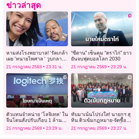
ข่าวล่าสุด
หามส่งโรงพยาบาล! ‘รัดเกล้า
“ซีดาน” เซ็นคุม “ตราไก่” ยาว
เผย ’ทนายไพศาล ‘ วูบกลาง
ยันจบฟุตบอลโลก 2030
วงประชุม กมธ.พบ หัวใจเต้น
21 กรกฎาคม 2569
23:31 น.
21 กรกฎาคม 2569
23:29 น.
ผิดจังหวะ ตอนนี้ปลอดภัย
แล้ว
ตัวแทนจำหน่าย ‘โลจิเทค’ ใน
ทับมาเน้นโปร่งใส! นายกฯ สุ
จีนโดนสั่งปรับเกือบ 1 ล้าน
ทิน ติวเข้มกฎหมาย-จัดซื้อจัด
บาท เหตุทำโฆษณาเหยียด
จ้าง เจ้าหน้าที่เทศบาล ย้ำใช้
21 กรกฎาคม 2569
23:29 น.
21 กรกฎาคม 2569
23:27 น.
ลูกค้าเป็น ‘สุนัข’
งบแผ่นดินให้คุ้มค่าสูงสุด