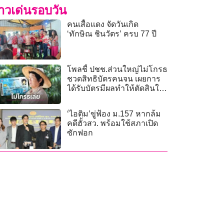
่าวเด่นรอบวัน
คนเสื้อแดง จัดวันเกิด
‘ทักษิณ ชินวัตร’ ครบ 77 ปี
โพลชี้ ปชช.ส่วนใหญ่ไม่โกรธ
ชวดสิทธิบัตรคนจน เผยการ
ได้รับบัตรมีผลทำให้ตัดสินใจ
หนุนรัฐบาล
‘ไอติม’ขู่ฟ้อง ม.157 หากล้ม
คดีฮั้วสว. พร้อมใช้สภาเปิด
ซักฟอก