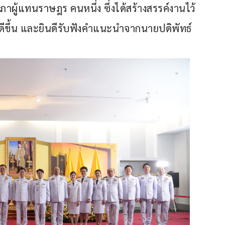
ผู้แทนราษฎร คนหนึ่ง ซึ่งได้สร้างสรรค์งานไว้ 
ี่ดีขึ้น และยินดีรับฟังคำแนะนำจากนายปดิพัทธ์