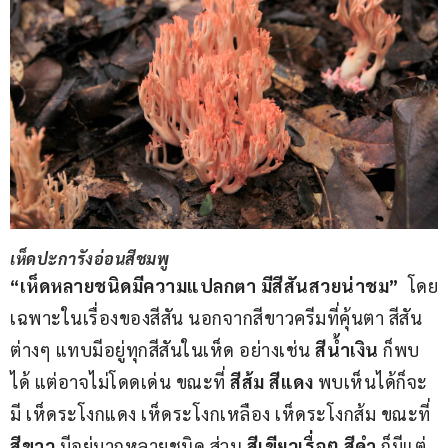
เห็ดปะการังอ่อนสีชมพู
“เห็ดหลายชนิดมีความแปลกตา มีสีสันสวยน่าชม” 
 โดย
เฉพาะในเรื่องของสีสัน นอกจากสีขาวครีมที่คุ้นตา สีสัน
ต่างๆ แทบมีอยู่ทุกสีสันในเห็ด อย่างเช่น
 สีน้ำเงิน
 ก็พบ
ได้ แต่อาจไม่โดดเด่น ขณะที่ 
สีส้ม สีแดง
 พบเห็นได้ก็จะ
มี เห็ดระโงกแดง เห็ดระโงกเหลือง เห็ดระโงกส้ม ขณะที่
สีขาว 
มีอยู่มากหลายชนิด ส่วน 
สีเขียวเรื่อๆ
สีดำ 
ก็มีแต่