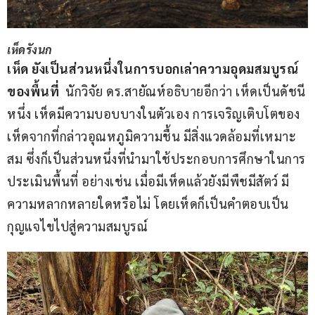
เห็ดรังนก
เห็ด ยังเป็นส่วนหนึ่งในการบอกเล่าความอุดมสมบูรณ์
ของพื้นที่
  นักวิจัย ดร.สายัณห์อธิบายอีกว่า เห็ดเป็นดัชนี
หนึ่ง เห็ดมีความบอบบางในตัวเอง การเจริญเติบโตของ
เห็ดจากที่กล่าวอุณหภูมิความชื้น มีสิ่งแวดล้อมที่เหมาะ
สม ซึ่งก็เป็นส่วนหนึ่งที่นำมาใช้ประกอบการศึกษาในการ
ประเมินพื้นที่ อย่างเช่น เมื่อมีเห็ดแล้วยังมีพืชมีสัตว์ มี
ความหลากหลายใดหรือไม่ โดยเห็ดก็เป็นคำตอบเป็น
กุญแจไขไปสู่ความสมบูรณ์