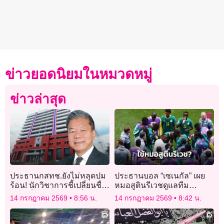
ข่าวยอดนิยมในหมวดหมู่
ข่าวล่าสุด
ประธานกสทช.ยังไม่หลุดปม
ประธานบอล “เซเนกัล” เผย
ร้อน! นักวิชาการชี้เปลี่ยนชื่อ
หมอสูตินรีเวชดูแลทีม
เรียกเป็น “แพทย์รายชั่วโมง”
ฟุตบอลแต่สมาคมหมอโต้ไม่
14 กรกฎาคม 2569
8:56 น.
14 กรกฎาคม 2569
8:42 น.
ไม่ลบสถานะลูกจ้างรัฐ
เป็นความจริง