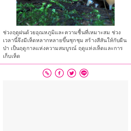
ช่วงฤดูฝนด้วยอุณหภูมิและความชื้นที่เหมาะสม ช่วง
เวลานี้จึงมีเห็ดหลากหลายขึ้นชุกชุม สร้างสีสันให้กับผืน
ป่า เป็นฤดูกาลแห่งความสมบูรณ์ ฤดูแห่งเห็ดและการ
เก็บเห็ด