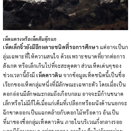
เห็ดแครงหรือเห็ดตีนตุ๊กแก
เห็ดเล็กจิ๋วยังมีอีกหลายชนิดที่รอการศึกษา
 แต่อาจเป็นก
ลุ่มเฉพาะที่ให้ความสนใจ ด้วยเพราะขนาดที่ยากต่อการ
สังเกต หรือเล็กเกินไปที่จะสะดุดตา ส่วนเห็ดเด่นๆของ
ช่วงเวลานี้ยังมี 
เห็ดดาวดิน 
จากข้อมูลเห็ดชนิดนี้เป็นชื่อ
เรียกของเห็ดกลุ่มหนึ่งที่มีลักษณะเฉพาะตัว โดยเมื่อเป็น
ดอกอ่อนมีลักษณะกลมถึงเกือบกลม อาจจะมีก้านขนาด
เล็กหรือไม่มีก็ได้เมื่อแก่เต็มที่เปลือกหรือผนังด้านนอกจะ
ฉีกขาดออกเป็นแฉกคล้ายกับดอกไม้หรือดาว อันเป็น
ที่มาของชื่อกลุ่มเห็ดดาวดิน ภายในบริเวณกึ่งกลางรอย