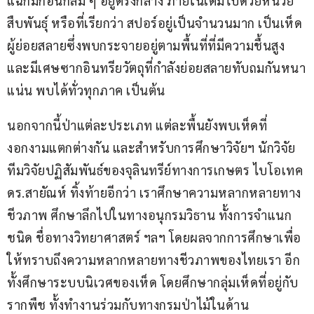
แฉกมีก้อนกลม ๆ อยู่ตรงกลาง ภายในเต็มไปด้วยหน่วย
สืบพันธุ์ หรือที่เรียกว่า สปอร์อยู่เป็นจำนวนมาก เป็นเห็ด
ผู้ย่อยสลายซึ่งพบกระจายอยู่ตามพื้นที่ที่มีความชื้นสูง
และมีเศษซากอินทรียวัตถุที่กำลังย่อยสลายทับถมกันหนา
แน่น พบได้ทั่วทุกภาค เป็นต้น
นอกจากนี้ป่าแต่ละประเภท แต่ละพื้นยังพบเห็ดที่
งอกงามแตกต่างกัน และสำหรับการศึกษาวิจัยฯ นักวิจัย 
ทีมวิจัยปฏิสัมพันธ์ของจุลินทรีย์ทางการเกษตร ไบโอเทค 
ดร.สายัณห์ ทิ้งท้ายอีกว่า เราศึกษาความหลากหลายทาง
ชีวภาพ ศึกษาลึกไปในทางอนุกรมวิธาน ทั้งการจำแนก
ชนิด ชื่อทางวิทยาศาสตร์ ฯลฯ โดยผลจากการศึกษาเพื่อ
ให้ทราบถึงความหลากหลายทางชีวภาพของไทยเรา อีก
ทั้งศึกษาระบบนิเวศของเห็ด โดยศึกษากลุ่มเห็ดที่อยู่กับ
รากพืช ทั้งทำงานร่วมกับทางกรมป่าไม้ในด้าน