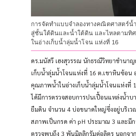
การจัดทำแบบจำลองทางคณิตศาสตร์น้ำบา
สู่ชั้นใต้ดินและน้ำใต้ดิน และไหลตามทิศ
ในอ่างเก็บน้ำลุ่มน้ำโจน แห่งที่ 16
ดร.มนัสวี เฮงสุวรรณ นักธรณีวิทยาชำนา
เก็บน้ำลุ่มน้ำโจนแห่งที่ 16 ต.เขาหินซ้
คุณภาพน้ำในอ่างเก็บน้ำลุ่มน้ำโจนแห่งที
ได้มีการตรวจสอบการปนเปื้อนแหล่งน้ำบาดา
ยืมดิน จำนวน 4 บ่อขนาดใหญ่ซึ่งอยู่บริ
สภาพเป็นกรด ค่า pH ประมาณ 3 และมีก
ตรวจพบถึง 3 พันมิลลิกรัมต่อลิตร นอกจาก