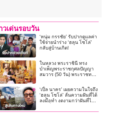
่าวเด่นรอบวัน
‘หนุ่ม กรรชัย’ รับปากดูแลค่า
ใช้จ่ายนำร่าง ‘ฮลุน โซโล่’
กลับสู่บ้านเกิด!
ในหลวง พระราชินี ทรง
บำเพ็ญพระราชกุศลปัญญา
สมวาร (50 วัน) พระราชทาน
พระศพ เจ้าฟ้าพัชรกิติยาภาฯ
‘เปิ้ล นาคร’ เผยความในใจถึง
‘ฮลุน โซโล่’ ลั่นความฝันที่ได้
ลงมือทำ งดงามกว่าฝันที่ไม่
เคยเริ่ม!