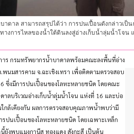
ดาล สามารถสรุปได้ว่า การปนเปื้อนดังกล่าวเป็น
ทางการไหลของน้ำใต้ดินลงสู่อ่างเก็บน้ำลุ่มน้ำโจน แ
ญการ กรมทรัพยากรน้ำบาดาลพร้อมคณะลงพื้นที่อ่าง
อน อ.พนมสารคาม จ.ฉะเชิงเทรา เพื่อติดตามตรวจสอบ
่ 16 ซึ่งมีการปนเปื้อนของโลหะหลายชนิด โดยคณะ
ลบริเวณอ่างเก็บน้ำลุ่มน้ำโจน แห่งที่ 16 และบ่อ
เวณใกล้เคียงกัน ผลการตรวจสอบคุณภาพน้ำพบว่ามี
ารปนเปื้อนของโลหะหลายชนิด โดยเฉพาะเหล็ก
นี้ยังพบแมงกานีส ทองแดง สังกะสี เป็นต้น 