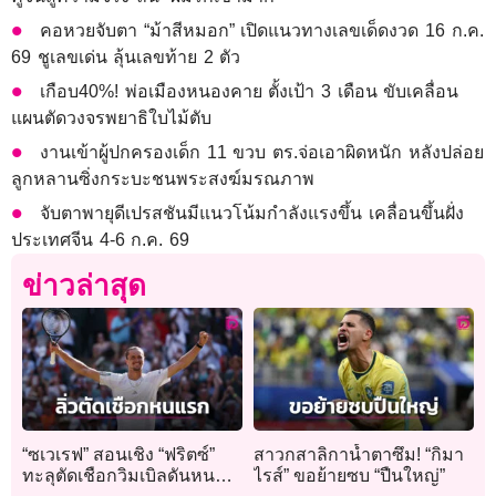
คอหวยจับตา “ม้าสีหมอก” เปิดแนวทางเลขเด็ดงวด 16 ก.ค.
69 ชูเลขเด่น ลุ้นเลขท้าย 2 ตัว
เกือบ40%! พ่อเมืองหนองคาย ตั้งเป้า 3 เดือน ขับเคลื่อน
แผนตัดวงจรพยาธิใบไม้ตับ
งานเข้าผู้ปกครองเด็ก 11 ขวบ ตร.จ่อเอาผิดหนัก หลังปล่อย
ลูกหลานซิ่งกระบะชนพระสงฆ์มรณภาพ
จับตาพายุดีเปรสชันมีแนวโน้มกำลังแรงขึ้น เคลื่อนขึ้นฝั่ง
ประเทศจีน 4-6 ก.ค. 69
ข่าวล่าสุด
“ซเวเรฟ” สอนเชิง “ฟริตซ์”
สาวกสาลิกาน้ำตาซึม! “กิมา
ทะลุตัดเชือกวิมเบิลดันหน
ไรส์” ขอย้ายซบ “ปืนใหญ่”