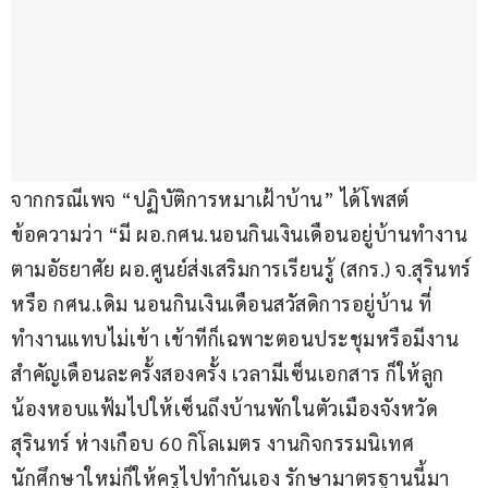
จากกรณีเพจ “ปฏิบัติการหมาเฝ้าบ้าน” ได้โพสต์
ข้อความว่า “มี ผอ.กศน.นอนกินเงินเดือนอยู่บ้านทำงาน
ตามอัธยาศัย ผอ.ศูนย์ส่งเสริมการเรียนรู้ (สกร.) จ.สุรินทร์ 
หรือ กศน.เดิม นอนกินเงินเดือนสวัสดิการอยู่บ้าน ที่
ทำงานแทบไม่เข้า เข้าทีก็เฉพาะตอนประชุมหรือมีงาน
สำคัญเดือนละครั้งสองครั้ง เวลามีเซ็นเอกสาร ก็ให้ลูก
น้องหอบแฟ้มไปให้เซ็นถึงบ้านพักในตัวเมืองจังหวัด
สุรินทร์ ห่างเกือบ 60 กิโลเมตร งานกิจกรรมนิเทศ
นักศึกษาใหม่ก็ให้ครูไปทำกันเอง รักษามาตรฐานนี้มา