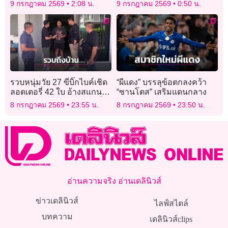
แรก
9 กรกฎาคม 2569
2:08 น.
9 กรกฎาคม 2569
0:50 น.
รวบหนุ่มวัย 27 ขี่บิ๊กไบค์เชิด
“ผีแดง” บรรลุข้อตกลงคว้า
ลอตเตอรี่ 42 ใบ อ้างสแกน
“ซานโตส” เสริมแดนกลาง
จ่ายเงินแต่เงินไม่พอ ก่อนขี่
8 กรกฎาคม 2569
23:55 น.
8 กรกฎาคม 2569
23:50 น.
หนีถูกรวบถึงบ้าน
อ่านความจริง อ่านเดลินิวส์
ข่าวเดลินิวส์
ไลฟ์สไตล์
บทความ
เดลินิวส์clips