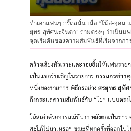
ทำเอาแฟนๆ กรี๊ดสนั่น เมื่อ “โน้ส-อุด
ยุทธ สุทัศนะจินดา” ถามตรงๆ ว่าเป็นแฟน
จุดเริ่มต้นของความสัมพันธ์ที่เริ่มจาก
สร้างเสียงหัวเราะและรอยยิ้มให้แฟนรายกา
เป็นแขกรับเชิญในรายการ 
กรรมกรข่าวค
หนึ่งของรายการ พิธีกรอย่าง 
สรยุทธ สุทั
ถึงกระแสความสัมพันธ์กับ “โย” แบบตร
โน้สเล่าด้วยอารมณ์ขันว่า หลังตกเป็นข่าว
สะใภ้ไม่มาเหรอ” ขณะที่ทุกครั้งที่ออกไป