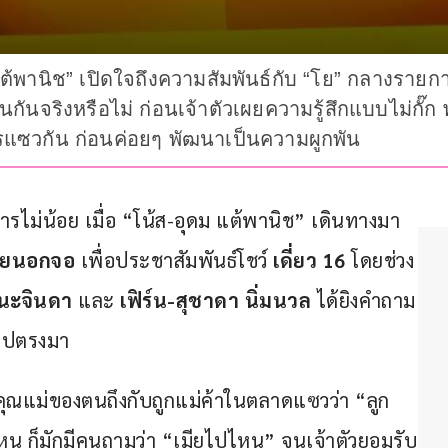
ม แต้พานิช” เปิดใจถึงความสัมพันธ์กับ “โย” กลางรา
กันจริงหรือไม่ ก่อนเจ้าตัวเผยความรู้สึกแบบไม่กั๊ก
การแซวกัน ก่อนค่อยๆ พัฒนาเป็นความผูกพัน
รไม่น้อย เมื่อ “โน้ส-อุดม แต้พานิช” เดินทางมา
ุยนอกจอ
 เพื่อประชาสัมพันธ์โชว์ 
เดี่ยว 16
 โดยช่วง
ศนะจินดา
 และ 
เฟิร์น-สุชาดา นิ่มนวล
 ได้ยิงคำถาม
งไปตรงมา
 คุณแม่ของตนถึงกับถูกแม่ค้าในตลาดแซวว่า “ลูก
ไหน ก็มักมีคนถามว่า “เมียไปไหน” จนเจ้าตัวยอมรับ