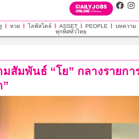
ู
หวย
ไลฟ์สไตล์
ASSET
PEOPLE
บทความ
ทุกทิศทั่วไทย
มสัมพันธ์ “โย” กลางรายการ ร
ก”