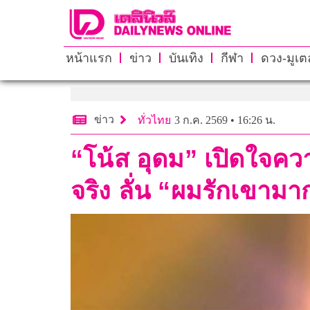
หน้าแรก
ข่าว
บันเทิง
กีฬา
ดวง-มูเตล
ข่าว
ทั่วไทย
3 ก.ค. 2569 • 16:26 น.
“โน้ส อุดม” เปิดใจควา
จริง ลั่น “ผมรักเขามา