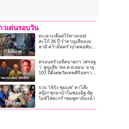
่าวเด่นรอบวัน
ทะเลาะเดือดไร้ทางถอย!
สะใภ้ 36 ปี รำคาญเสียงแม่
สามี คว้ามีดครัวปาดคอดับ
คาบ้าน
ครอบครัวอดีตนายกฯ ‘เศรษฐ
า’ สูญเสีย ‘พล.ต.ท.ผ่อน’ อายุ
103 ปีตั้งศพวัดเทพศิรินทรา
วาส
รวบ “เจ้กุ้ง ชุมแพ” คาโต๊ะ
สนุ๊ก! ซุกยาบ้าในช่องอิฐ-ยัด
ไอซ์ใส่ตะกร้าชมพูคาห้องน้ำ