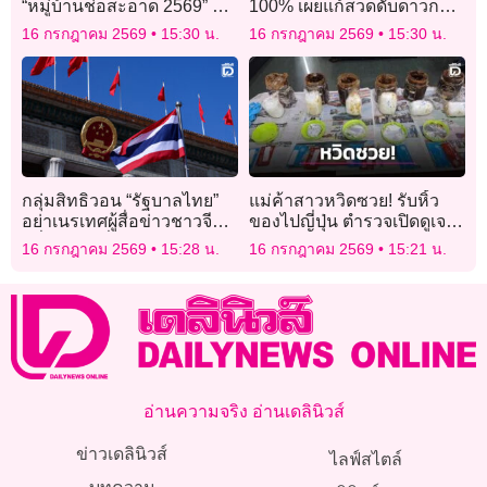
“หมู่บ้านช่อสะอาด 2569” ณ
100% เผยแก้สวดดับดาวกาลี-
รร.บ้านซ่อง จ.เพชรบุรี
เสริมดาวศรี ตอบสถานะ
16 กรกฎาคม 2569
15:30 น.
16 กรกฎาคม 2569
15:30 น.
แหวนแต่งงานสุดพีค!
กลุ่มสิทธิวอน “รัฐบาลไทย”
แม่ค้าสาวหวิดซวย! รับหิ้ว
อย่าเนรเทศผู้สื่อข่าวชาวจีน
ของไปญี่ปุ่น ตำรวจเปิดดูเจอ
หวั่นถูกกดขี่ข่มเหง
ไอซ์ 2 โลซ่อนในมะขาม
16 กรกฎาคม 2569
15:28 น.
16 กรกฎาคม 2569
15:21 น.
เปียก
อ่านความจริง อ่านเดลินิวส์
ข่าวเดลินิวส์
ไลฟ์สไตล์