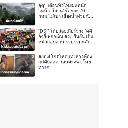
อุตุฯ เตือนทั่วไทยฝนหนัก
‘เหนือ-อีสาน’ ร้อยละ 70
กทม.ไม่เบา เสี่ยงน้ำท่วมฉับ
พลัน
“DSI” โต้ปล่อยเกียร์ว่าง “คดี
อั้งยี่-ฟอกเงิน สว.” ยืนยัน เดิน
หน้าสอบสวน รวบรวมหลัก
ฐานตามคำสั่งอัยการคดี
พิเศษ
สยอง! โจรโหดแทงสาวท้อง
แก่ดับสลด ก่อนผ่าศพขโมย
ทารก