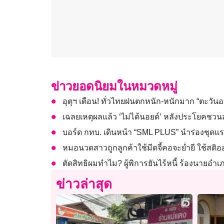
ข่าวยอดนิยมในหมวดหมู่
อุตุฯ เตือน! ทั่วไทยฝนตกหนัก-หนักมาก “ตะวันออ
เฉลยเหตุผลแล้ว ‘ไม่ได้นอยด์’ หลังประโยคชวนสะ
บอร์ด กทบ. เดินหน้า “SML PLUS” นำร่องชุดแ
หมอนวดสาวถูกลูกค้าใช้มีดจี้คอจะย่ำยี ใช้สติออ
ตัดสิทธิผมทำไม? ผู้พิการยันไร้หนี้ ร้องนายอำ
ข่าวล่าสุด