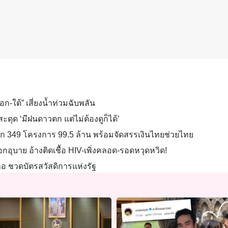
ก-ใต้” เสี่ยงน้ำท่วมฉับพลัน
ดุด ‘มีฝนดาวตก แต่ไม่ต้องดูก็ได้’
รก 349 โครงการ 99.5 ล้าน พร้อมจัดสรรเงินไทยช่วยไทย
กอุบาย อ้างติดเชื้อ HIV-เพิ่งคลอด-รอดหวุดหวิด!
เภอ ชวดบัตรสวัสดิการแห่งรัฐ