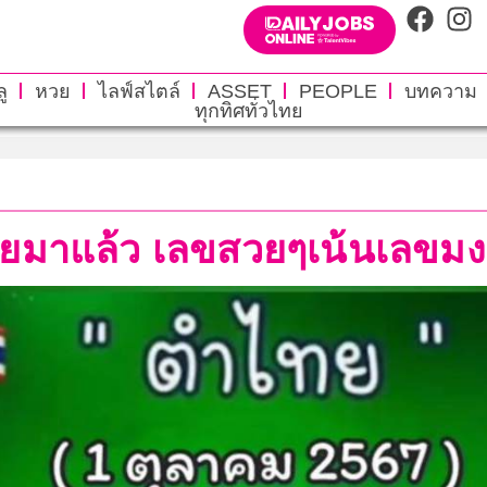
ู
หวย
ไลฟ์สไตล์
ASSET
PEOPLE
บทความ
ทุกทิศทั่วไทย
ดท้ายมาแล้ว เลขสวยๆเน้นเลข