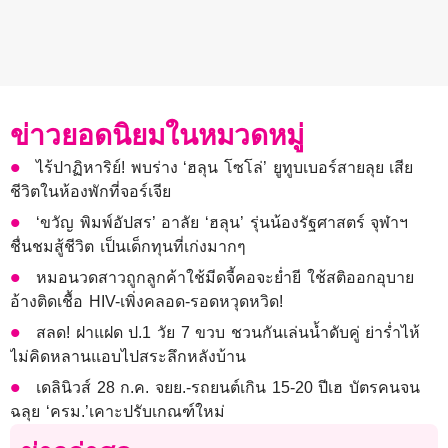
ข่าวยอดนิยมในหมวดหมู่
ไร้ปาฏิหาริย์! พบร่าง ‘ฮลุน โซโล่’ ยูทูบเบอร์สายลุย เสีย
ชีวิตในห้องพักที่จอร์เจีย
‘ขวัญ พิมพ์อัปสร’ อาลัย ‘ฮลุน’ รุ่นน้องรัฐศาสตร์ จุฬาฯ
ชื่นชมสู้ชีวิต เป็นเด็กทุนที่เก่งมากๆ
หมอนวดสาวถูกลูกค้าใช้มีดจี้คอจะย่ำยี ใช้สติออกอุบาย
อ้างติดเชื้อ HIV-เพิ่งคลอด-รอดหวุดหวิด!
สลด! ฝาแฝด ป.1 วัย 7 ขวบ ชวนกันเล่นน้ำดับคู่ ย่าร่ำไห้
ไม่คิดหลานแอบไปสระลึกหลังบ้าน
เดลินิวส์ 28 ก.ค. จยย.-รถยนต์เกิน 15-20 ปีเฮ บัตรคนจน
ฉลุย ‘ครม.’เคาะปรับเกณฑ์ใหม่