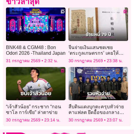
ข่าวล่าสุด
BNK48 & CGM48 : Bon
จีนจ่ายเงินแสนชดเชย
Odori 2026 -Thailand Japan
‘ตระกูลเกษตรกร’ เคยให้
กองทัพ ‘ยืมข้าวสาร’ เมื่อ 79
31 กรกฎาคม 2569
2:32 น.
30 กรกฎาคม 2569
23:38 น.
ปีก่อน
“เจ้าสัวน้อย” กระชาก “กอน
สืบดินแดงบุกตะครุบหัวจ่าย
ซาโล การ์เซีย” ล่าตาข่าย
คาแฟลต ยึดอื้อของกลาง
ยาบ้า-เงินสด
30 กรกฎาคม 2569
23:14 น.
30 กรกฎาคม 2569
23:07 น.