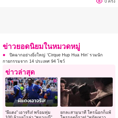
0 ครั้ง
ข่าวยอดนิยมในหมวดหมู่
ปิดฉากอย่างยิ่งใหญ่ ‘Cirque Hup Hua Hin’ รวมนัก
กายกรรมจาก 14 ประเทศ 94 โชว์
ข่าวล่าสุด
“ผีแดง” เอาจริง! พร้อมทุ่ม
ยกละสามนาที ใครน็อกก็แพ้
100 ล้านยูโรล่า “ชูอาเมนี”
ใครรอดก็รวย! “หมัดเทวา ท้า