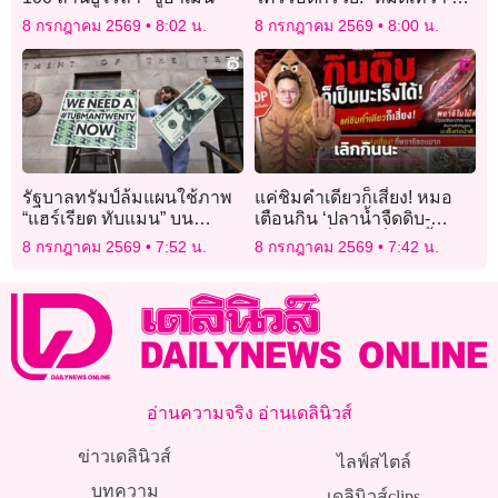
เดิมพัน” ปล่อยทีเซอร์แรกปัง
8 กรกฎาคม 2569
8:02 น.
8 กรกฎาคม 2569
8:00 น.
มาก
รัฐบาลทรัมป์ล้มแผนใช้ภาพ
แค่ชิมคำเดียวก็เสี่ยง! หมอ
“แฮร์เรียต ทับแมน” บน
เตือนกิน ‘ปลาน้ำจืดดิบ-
ธนบัตร 20 ดอลลาร์สหรัฐ
ปลาร้า’ เสี่ยงมะเร็งท่อน้ำดี
8 กรกฎาคม 2569
7:52 น.
8 กรกฎาคม 2569
7:42 น.
อ่านความจริง อ่านเดลินิวส์
ข่าวเดลินิวส์
ไลฟ์สไตล์
บทความ
เดลินิวส์clips