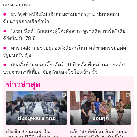
เจรจาล้มเหลว
สหรัฐตำหนิจีนไม่แจ้งก่อนตามมาตรฐาน ปมทดสอบ
ขีปนาวุธจากเรือดำน้ำ
“แซม นีลล์” นักแสดงผู้โด่งดังจาก “จูราสสิค พาร์ค” เสีย
ชีวิตในวัย 78 ปี
ตำรวจอังกฤษรวบผู้ต้องสงสัยคนใหม่ คดีฆาตกรรมอดีต
รัฐมนตรีหญิง
ศาลสั่งห้ามหนุ่มเลี้ยงสัตว์ 10 ปี หลังเพื่อนบ้านถ่ายคลิป
ประจานนาทีเหี้ยม จับสุนัขผอมโซโยนข้ามรั้ว
ข่าวล่าสุด
เปิดชื่อ 8 อนุกมธ. ใน
แก๊ง ‘พ่อทิพย์-แม่ทิพย์’ นอน