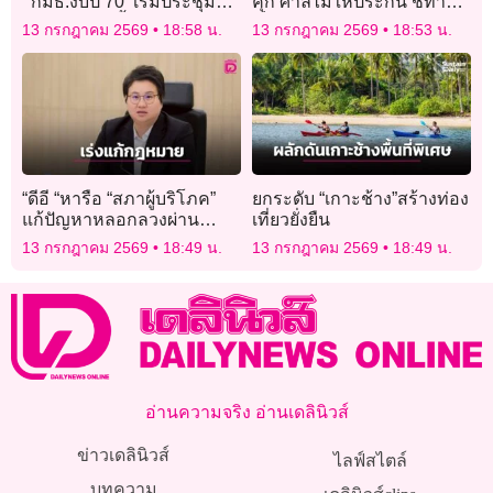
‘กมธ.งบปี 70 เริ่มประชุมนัด
คุก ศาลไม่ให้ประกัน ชี้ทำ
แรก 15 ก.ค.นี้
เป็นขบวนการ กระทบความ
13 กรกฎาคม 2569
18:58 น.
13 กรกฎาคม 2569
18:53 น.
มั่นคง
“ดีอี “หารือ “สภาผู้บริโภค”
ยกระดับ “เกาะช้าง”สร้างท่อง
แก้ปัญหาหลอกลวงผ่าน
เที่ยวยั่งยืน
แพลตฟอร์มออนไลน์
13 กรกฎาคม 2569
18:49 น.
13 กรกฎาคม 2569
18:49 น.
อ่านความจริง อ่านเดลินิวส์
ข่าวเดลินิวส์
ไลฟ์สไตล์
บทความ