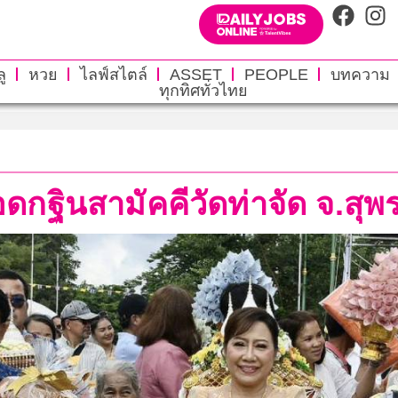
ู
หวย
ไลฟ์สไตล์
ASSET
PEOPLE
บทความ
ทุกทิศทั่วไทย
กฐินสามัคคีวัดท่าจัด จ.สุพร