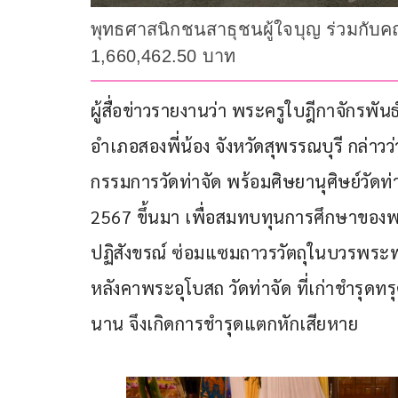
พุทธศาสนิกชนสาธุชนผู้ใจบุญ ร่วมกับค
1,660,462.50 บาท
ผู้สื่อข่าวรายงานว่า พระครูใบฎีกาจักรพัน
อำเภอสองพี่น้อง จังหวัดสุพรรณบุรี กล่าวว
กรรมการวัดท่าจัด พร้อมศิษยานุศิษย์วัดท่า
2567 ขึ้นมา เพื่อสมทบทุนการศึกษาของ
ปฏิสังขรณ์ ซ่อมแซมถาวรวัตถุในบวรพร
หลังคาพระอุโบสถ วัดท่าจัด ที่เก่าชำรุด
นาน จึงเกิดการชำรุดแตกหักเสียหาย