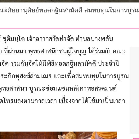
ณะศิษยานุศิษย์ทอดกฐินสามัคคี สมทบทุนในการบูรณะ
ธ์ ชุติมนฺโต เจ้าอาวาสวัดท่าจัด ตำบลบางพลับ 
่า ที่ผ่านมา พุทธศาสนิกชนผู้ใจบุญ ได้ร่วมกับคณะ
จัด ร่วมกันจัดให้มีพิธีทอดกฐินสามัคคี ประจำปี 
พระภิกษุสงฆ์สามเณร และเพื่อสมทบทุนในการบูรณ
ะพุทธศาสนา บูรณะซ่อมแซมหลังคาหอสวดมนต์ 
ทรุดโทรมลงตามกาลเวลา เนื่องจากได้ใช้มาเป็นเวลา