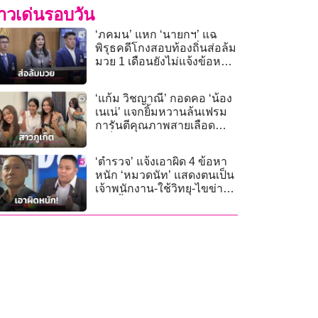
่าวเด่นรอบวัน
‘ภคมน’ แหก ‘นายกฯ’ แฉ
พิรุธคดีโกงสอบท้องถิ่นส่อล้ม
มวย 1 เดือนยังไม่แจ้งข้อหา
ใคร
‘แก้ม วิชญาณี’ กอดคอ ‘น้อง
เนเน่’ แจกยิ้มหวานล้นเฟรม
การันตีคุณภาพสายเลือด
ภูเก็ต
‘ตำรวจ’ แจ้งเอาผิด 4 ข้อหา
หนัก ‘หมวดนัท’ แสดงตนเป็น
เจ้าพนักงาน-ใช้วิทยุ-ไขข่าว
ลือ-เสื้อเกราะ