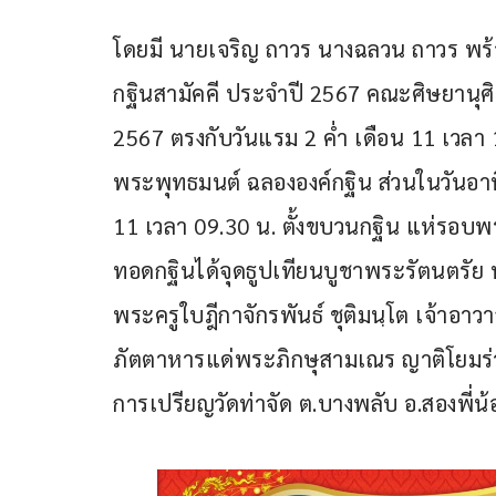
โดยมี นายเจริญ ถาวร นางฉลวน ถาวร พ
กฐินสามัคคี ประจำปี 2567 คณะศิษยานุศิษย
2567 ตรงกับวันแรม 2 ค่ำ เดือน 11 เวลา 1
พระพุทธมนต์ ฉลององค์กฐิน ส่วนในวันอาทิ
11 เวลา 09.30 น. ตั้งขบวนกฐิน แห่รอบพ
ทอดกฐินได้จุดธูปเทียนบูชาพระรัตนตรัย พ
พระครูใบฎีกาจักรพันธ์ ชุติมนฺโต เจ้าอาว
ภัตตาหารแด่พระภิกษุสามเณร ญาติโยมร่
การเปรียญวัดท่าจัด ต.บางพลับ อ.สองพี่น้