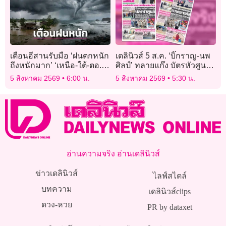
เตือนอีสานรับมือ ‘ฝนตกหนัก
เดลินิวส์ 5 ส.ค. ‘บิ๊กราญ-นพ
ถึงหนักมาก’ ‘เหนือ-ใต้-ตอ.’
ศิลป์’ ทลายแก๊ง บัตรหัวศูนย์
ตกหนักสะสม
จับ 17 จนท.-เจ้าบ้าน-เมียนมา
5 สิงหาคม 2569
6:00 น.
5 สิงหาคม 2569
5:30 น.
อ่านความจริง อ่านเดลินิวส์
ข่าวเดลินิวส์
ไลฟ์สไตล์
บทความ
เดลินิวส์clips
ดวง-หวย
PR by dataxet