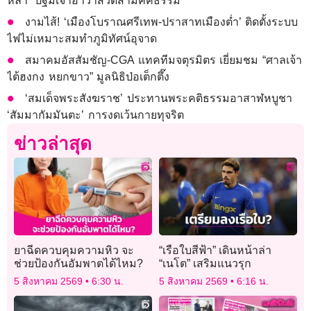
หล่ำ’ ปฐมเจ้าอาวาสวัดสามัคคีธรรม
งามไส้! ‘เมืองโบราณศรีเทพ-ปราสาทเมืองต่ำ’ ติดตั้งระบบ
ไฟไม่เหมาะสมทำภูมิทัศน์อุจาด
สมาคมอัสสัมชัญ-CGA แทคทีมจตุรมิตร เยี่ยมชม “ศาลเจ้า
ไต้ฮงกง หยกขาว” มูลนิธิป่อเต็กตึ๊ง
‘สมเด็จพระสังฆราช’ ประทานพระคติธรรมอาสาฬหบูชา
‘สัมมากัมมันตะ’ การงดเว้นกายทุจริต
ข่าวล่าสุด
ยาฉีดควบคุมความหิว จะ
“เรือใบสีฟ้า” เดินหน้าล่า
ช่วยป้องกันอัมพาตได้ไหม?
“เนโต” เสริมแนวรุก
5 สิงหาคม 2569
6:30 น.
5 สิงหาคม 2569
6:16 น.