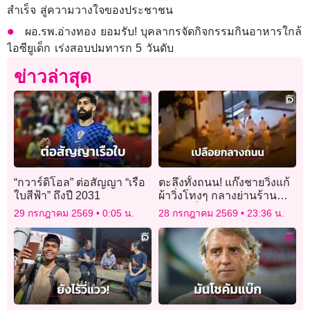
สำเร็จ สู่ความวางใจของประชาชน
ผอ.รพ.อ่างทอง ยอมรับ! บุคลากรจัดกิจกรรมกินอาหารใกล้
ไอซียูเด็ก เร่งสอบปมทารก 5 วันดับ
ข่าวล่าสุด
“กวาร์ดิโอล” ต่อสัญญา “เรือ
ตะลึงทั้งถนน! แก๊งชายวิ่งแก้
ใบสีฟ้า” ถึงปี 2031
ผ้าวิ่งโทงๆ กลางย่านร้าน
อาหารชื่อดังในออสเตรเลีย
29 กรกฎาคม 2569
0:05 น.
28 กรกฎาคม 2569
23:36 น.