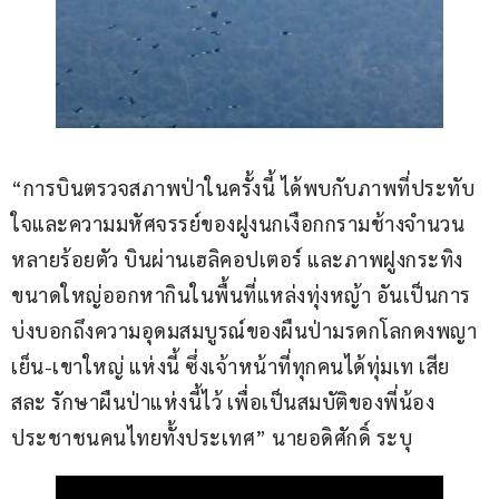
“การบินตรวจสภาพป่าในครั้งนี้ ได้พบกับภาพที่ประทับ
ใจและความมหัศจรรย์ของฝูงนกเงือกกรามช้างจำนวน
หลายร้อยตัว บินผ่านเฮลิคอปเตอร์ และภาพฝูงกระทิง 
ขนาดใหญ่ออกหากินในพื้นที่แหล่งทุ่งหญ้า อันเป็นการ
บ่งบอกถึงความอุดมสมบูรณ์ของผืนป่ามรดกโลกดงพญา
เย็น-เขาใหญ่ แห่งนี้ ซึ่งเจ้าหน้าที่ทุกคนได้ทุ่มเท เสีย
สละ รักษาผืนป่าแห่งนี้ไว้ เพื่อเป็นสมบัติของพี่น้อง
ประชาชนคนไทยทั้งประเทศ” นายอดิศักดิ์ ระบุ