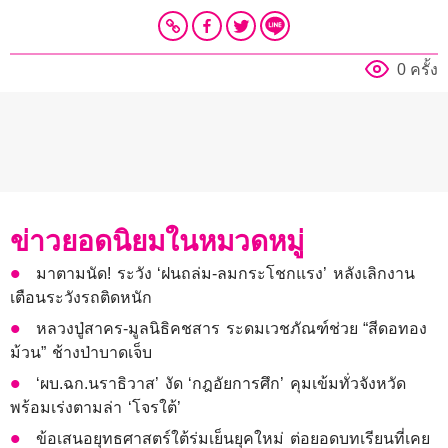
0 ครั้ง
ข่าวยอดนิยมในหมวดหมู่
มาตามนัด! ระวัง ‘ฝนถล่ม-ลมกระโชกแรง’ หลังเลิกงาน
เตือนระวังรถติดหนัก
หลวงปู่สาคร-มูลนิธิคชสาร ระดมเวชภัณฑ์ช่วย “สีดอทอง
ม้วน” ช้างป่าบาดเจ็บ
‘ผบ.ฉก.นราธิวาส’ งัด ‘กฎอัยการศึก’ คุมเข้มทั่วจังหวัด
พร้อมเร่งตามล่า ‘โจรใต้’
ข้อเสนอยุทธศาสตร์ใต้ร่มเย็นยุคใหม่ ต่อยอดบทเรียนที่เคย