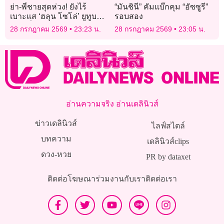
ย่า-พี่ชายสุดห่วง! ยังไร้
“มันชินี” คัมแบ๊กคุม “อัซซูรี”
เบาะแส ‘ฮลุน โซโล่’ ยูทูบ
รอบสอง
เบอร์ชื่อดังหายตัวปริศนา
28 กรกฎาคม 2569
23:23 น.
28 กรกฎาคม 2569
23:05 น.
จอร์เจีย
อ่านความจริง อ่านเดลินิวส์
ข่าวเดลินิวส์
ไลฟ์สไตล์
บทความ
เดลินิวส์clips
ดวง-หวย
PR by dataxet
ติดต่อโฆษณา
ร่วมงานกับเรา
ติดต่อเรา