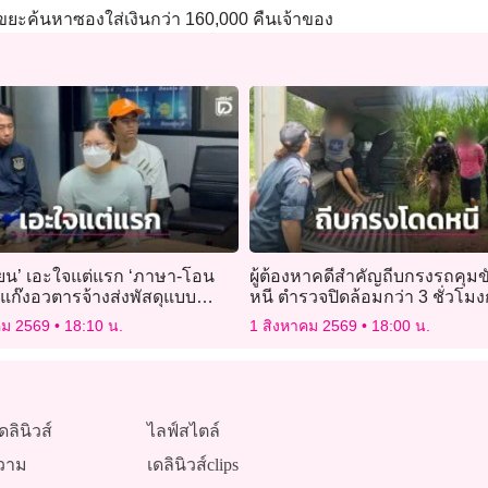
ขยะค้นหาซองใส่เงินกว่า 160,000 คืนเจ้าของ
ียน’ เอะใจแต่แรก ‘ภาษา-โอน
ผู้ต้องหาคดีสำคัญถีบกรงรถคุม
ฉแก๊งอวตารจ้างส่งพัสดุแบบ
หนี ตำรวจปิดล้อมกว่า 3 ชั่วโมง
ชิด
รวบตัวได้
คม 2569
18:10 น.
1 สิงหาคม 2569
18:00 น.
ดลินิวส์
ไลฟ์สไตล์
วาม
เดลินิวส์clips