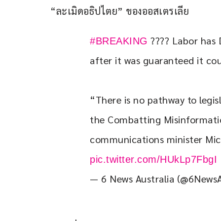
“ละเมิดอธิปไตย” ของออสเตรเลีย
 ???? Labor has
#BREAKING
after it was guaranteed it co
“There is no pathway to legis
the Combatting Misinformatio
communications minister Mic
pic.twitter.com/HUkLp7FbgI
— 6 News Australia (@6New