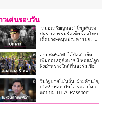
่าวเด่นรอบวัน
“หมอเหรียญทอง” โพสต์แรง
ปมฆาตกรรมรัสเซีย จี้ลงโทษ
เด็ดขาด-หนุนประหารขยะ
สังคม
อำมหิต5ศพ! ‘ไอ้ป๋อง’ แย้ม
เพิ่มก่อเหตุสังหาร 3 พ่อแม่ลูก
ฝังอำพรางใกล้พี่น้องรัสเซีย
วิปรัฐบาลไม่หวั่น ‘ฝ่ายค้าน’ ขู่
เปิดซักฟอก มั่นใจ รมต.มีคำ
ตอบปม TH-AI Passport