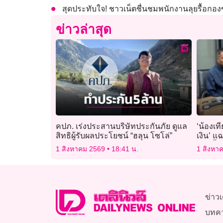
สุดประทับใจ! ชาวเน็ตชื่นชมพนักงานลุยรื้อกอง
ข่าวล่าสุด
คปภ. เร่งประสานบริษัทประกันภัย ดูแล
‘น้องเท
สิทธิผู้รับผลประโยชน์ “ฮลุน โซโล่”
เงิน’ แ
กระชั้น
1 สิงหาคม 2569
18:41 น.
1 สิงหา
ข่าวเ
บทค