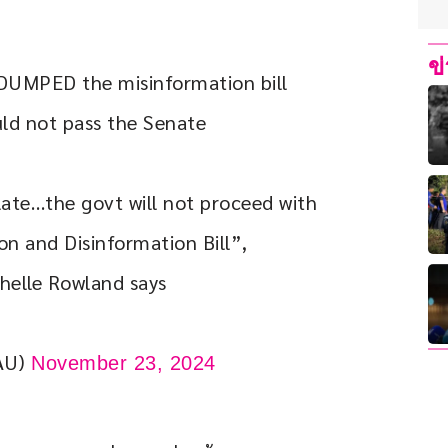
ข
 DUMPED the misinformation bill 
uld not pass the Senate
late…the govt will not proceed with 
n and Disinformation Bill”, 
helle Rowland says 
sAU)
November 23, 2024