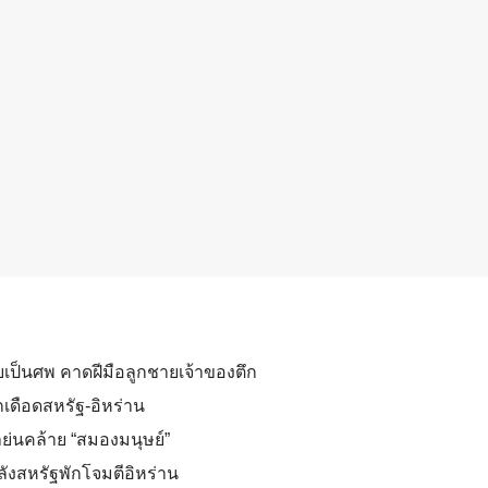
ยเป็นศพ คาดฝีมือลูกชายเจ้าของตึก
เดือดสหรัฐ-อิหร่าน
ย่นคล้าย “สมองมนุษย์”
หลังสหรัฐพักโจมตีอิหร่าน