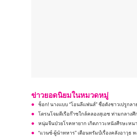
ข่าวยอดนิยมในหมวดหมู่
ช็อก! นางแบบ “โอนลีแฟนส์” ชื่อดังชาวเปรูกลา
โดรนโจมตีเรือก๊าซใกล้คลองสุเอซ ท่ามกลางศึก
หนุ่มจีนป่วยโรคหายาก เกิดภาวะหนังศีรษะหนา
“แวนซ์-ผู้นำทหาร” เตือนทรัมป์เรื่องคลังอาวุธ 