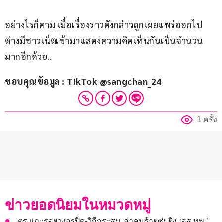
อย่างไรก็ตาม เมื่อเรื่องราวดังกล่าวถูกเผยแพร่ออกไป 
ต่างมีชาวเน็ตเข้ามาแสดงความคิดเห็นกันเป็นจำนวน
มากอีกด้วย..
ขอบคุณข้อมูล : TikTok @sangchan_24
1 ครั้ง
ข่าวยอดนิยมในหมวดหมู่
ตร.แกะรอยวงจรปิด-วิถีกระสุน ล่าคนร้ายซุ่มยิง ‘อส.ทพ.’