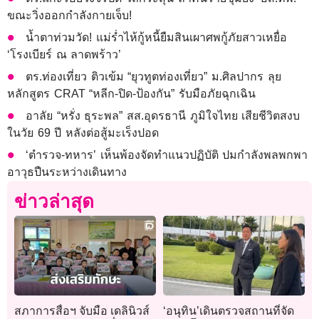
ขณะวิ่งออกกำลังกายเจ็บ!
น้ำตาท่วมวัด! แม่ร่ำไห้กู้หนี้ยืมสินเผาศพกู้ภัยสาวเหยื่อ
‘โรงเบียร์ ณ ลาดพร้าว’
ตร.ท่องเที่ยว ติวเข้ม “ยุวทูตท่องเที่ยว” ม.ศิลปากร ลุย
หลักสูตร CRAT “หลีก-ปิด-ป้องกัน” รับมือภัยฉุกเฉิน
อาลัย “หรั่ง ธุระพล” สส.อุดรธานี ภูมิใจไทย เสียชีวิตสงบ
ในวัย 69 ปี หลังต่อสู้มะเร็งปอด
‘ตำรวจ-ทหาร’ เห็นพ้องจัดทำแนวปฏิบัติ ปมกำลังพลพกพา
อาวุธปืนระหว่างเดินทาง
ข่าวล่าสุด
สภาการสื่อฯ จับมือ เดลินิวส์
‘อนุทิน’เดินตรวจสถานที่จัด