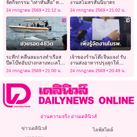
จัดกิจกรรม “เท่าทันสื่อ” หนุน
งานสโมสรสันนิบาตร
เด็กคิดวิเคราะห์ รู้ทัน
24 กรกฎาคม 2569
21:12 น.
24 กรกฎาคม 2569
21:02 น.
มิจฉาชีพ ส่งเสริมการอ่าน
เขียน
ระทึก! คลื่นลมแรงทำเรือส
เจ้าของร้านโต๊ะจีนแจง! รับ
ปีดโบ๊ทอับปางกลางทะเลใกล้
งานส่งอาหารปรุงสุกให้
เกาะคราม กู้ภัยช่วย 4 ชีวิต
บุคลากรตักเอง เพิ่งรู้จัดใน
24 กรกฎาคม 2569
21:00 น.
24 กรกฎาคม 2569
20:49 น.
ปลอดภัย
รพ.ตอนไปถึง
อ่านความจริง อ่านเดลินิวส์
ข่าวเดลินิวส์
ไลฟ์สไตล์