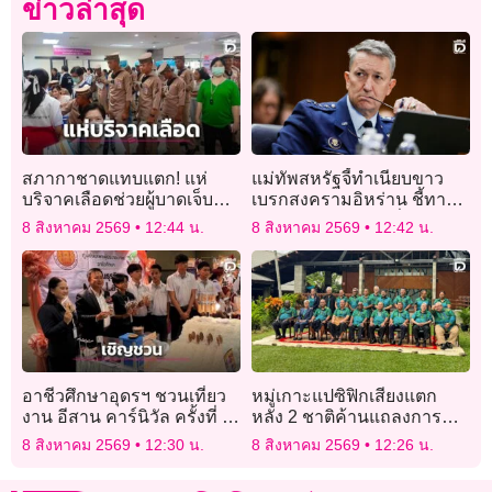
ข่าวล่าสุด
สภากาชาดแทบแตก! แห่
แม่ทัพสหรัฐจี้ทำเนียบขาว
บริจาคเลือดช่วยผู้บาดเจ็บ
เบรกสงครามอิหร่าน ชี้ทาง
จากเหตุกราดยิงในโรงเรียน
เลือกทหารจำกัด–เสี่ยง
8 สิงหาคม 2569
12:44 น.
8 สิงหาคม 2569
12:42 น.
ลุกลาม
อาชีวศึกษาอุดรฯ ชวนเที่ยว
หมู่เกาะแปซิฟิกเสียงแตก
งาน อีสาน คาร์นิวัล ครั้งที่ 2
หลัง 2 ชาติค้านแถลงการณ์
“ชิม ช้อป ใช้”
ตอบโต้การทดสอบขีปนาวุธ
8 สิงหาคม 2569
12:30 น.
8 สิงหาคม 2569
12:26 น.
ของจีน