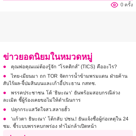
0 ครั้ง
ข่าวยอดนิยมในหมวดหมู่
คุณพ่อคุณแม่ต้องรู้จัก “โรคติกส์” (TICS) คืออะไร?
ไทย-เมียนมา ถก TOR จัดการน้ำข้ามพรมแดน ฝ่ายค้าน
สับไร้ผล-จี้ปมสินบนและเก้าอี้ประธาน กสทช.
พรรคประชาชน โต้ ‘ธิษะณา’ ยันพร้อมสอบกรณีล่วง
ละเมิด ชี้ผู้ร้องเคยขอไม่ให้ดำเนินการ
ปลุกกระแสวัดใจสว.สลายฮั้ว
‘แก้วตา ธิษะณา’ โต้กลับ ปชน.! ยันแจ้งชื่อผู้ก่อเหตุใน 24
ชม. ชี้ระบบพรรคบกพร่อง ทำไม่กล้าเปิดหน้า