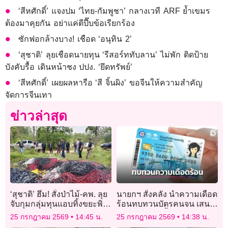
‘สีหศักดิ์’ แจงปม ‘ไทย-กัมพูชา’ กลางเวที ARF ย้ำเขมร
ต้องมาคุยกัน อย่าแค่ตีปี๊บข้อเรียกร้อง
ซักฟอกล้างบาง! เชือด ‘อนุทิน 2’
‘สุชาติ’ ลุยเชือดนายทุน ‘รีสอร์ททับลาน’ ไม่พัก ติดป้าย
บังคับรื้อ เดินหน้าชง ปปง. ‘ยึดทรัพย์’
‘สีหศักดิ์’ เผยผลหารือ ‘สี จิ้นผิง’ ขอจีนให้ความสำคัญ
จัดการจีนเทา
ข่าวล่าสุด
‘สุชาติ’ ฮึ่ม! สั่งป่าไม้-คพ. ลุย
นายกฯ สั่งคลัง นำความเดือด
จับกุมกลุ่มทุนแอบทิ้งขยะพิษ
ร้อนทบทวนบัตรคนจน เสนอ
กลางป่าสงวนฯ ปราจีนบุรี
ครม. 27 ก.ค.นี้
25 กรกฎาคม 2569
14:45 น.
25 กรกฎาคม 2569
14:38 น.