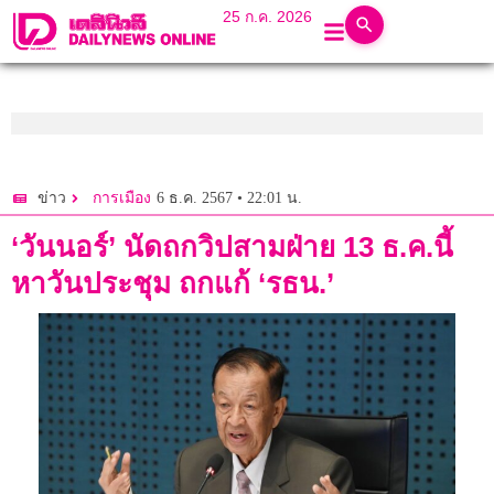
25 ก.ค. 2026
6 ธ.ค. 2567 • 22:01 น.
ข่าว
การเมือง
‘วันนอร์’ นัดถกวิปสามฝ่าย 13 ธ.ค.นี้
หาวันประชุม ถกแก้ ‘รธน.’