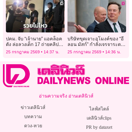
ปคม. จับ “เจ้านาย” แอคล็อค
บริษัทขุดเจาะอุโมงค์ของ “อี
ดัง ล่อลวงเด็ก 17 ถ่ายคลิปโป๊
ลอน มัสก์” กำลังเจรจาระดม
ขายกลุ่มลับ-OnlyFans
ทุน 1.3 แสนล้านบาท
25 กรกฎาคม 2569
14:37 น.
25 กรกฎาคม 2569
14:36 น.
อ่านความจริง อ่านเดลินิวส์
ข่าวเดลินิวส์
ไลฟ์สไตล์
บทความ
เดลินิวส์clips
ดวง-หวย
PR by dataxet