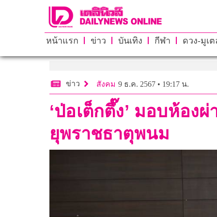
หน้าแรก
ข่าว
บันเทิง
กีฬา
ดวง-มูเตล
ข่าว
สังคม
9 ธ.ค. 2567 • 19:17 น.
‘ป่อเต็กตึ๊ง’ มอบห้อง
ยุพราชธาตุพนม