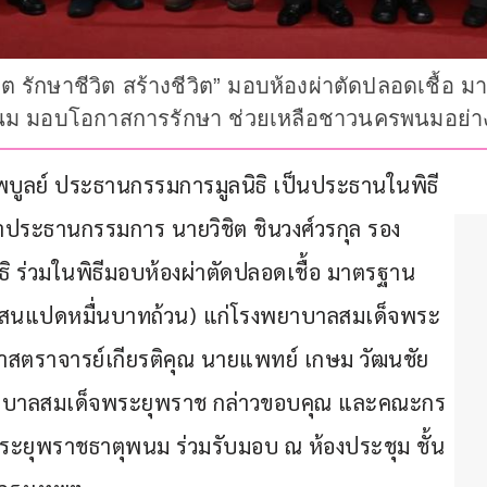
ีวิต รักษาชีวิต สร้างชีวิต” มอบห้องผ่าตัดปลอดเชื้อ
ม มอบโอกาสการรักษา ช่วยเหลือชาวนครพนมอย่างย
ะไพบูลย์ ประธานกรรมการมูลนิธิ เป็นประธานในพิธี 
ษาประธานกรรมการ นายวิชิต ชินวงศ์วรกุล รอง
ร่วมในพิธีมอบห้องผ่าตัดปลอดเชื้อ มาตรฐาน 
ึ่งแสนแปดหมื่นบาทถ้วน) แก่โรงพยาบาลสมเด็จพระ
สตราจารย์เกียรติคุณ นายแพทย์ เกษม วัฒนชัย 
ยาบาลสมเด็จพระยุพราช กล่าวขอบคุณ และคณะกร
ะยุพราชธาตุพนม ร่วมรับมอบ ณ ห้องประชุม ชั้น 