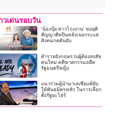
่าวเด่นรอบวัน
‘น้องปุ้ย สาวโรงงาน’ ขอยุติ
สัญญาศิลปินหลังเจอกระแส
สังคมกดดันยับ
ตำรวจอังกฤษรวบผู้ต้องสงสัย
คนใหม่ คดีฆาตกรรมอดีต
รัฐมนตรีหญิง
แนวร่วมผู้นำมาเลเซียแพ้ยับ
ให้พันธมิตรหลัก ในการเลือก
ตั้งรัฐยะโฮร์