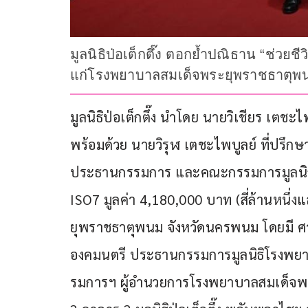
มูลนิธิป่อเต็กตึ๊ง ตอกย้ำปณิธาน “ช่วยช
แก่โรงพยาบาลสมเด็จพระยุพราชธาตุพน
มูลนิธิป่อเต็กตึ๊ง นำโดย นายวิเชียร เตช
พร้อมด้วย นายวิรุฬ เตชะไพบูลย์ ที่ปรึก
ประธานกรรมการ และคณะกรรมการมูลนิธิ 
ISO7 มูลค่า 4,180,000 บาท (สี่ล้านหน
ยุพราชธาตุพนม จังหวัดนครพนม โดยมี ศา
องคมนตรี ประธานกรรมการมูลนิธิโรงพ
รมการฯ ผู้อำนวยการโรงพยาบาลสมเด็จพร