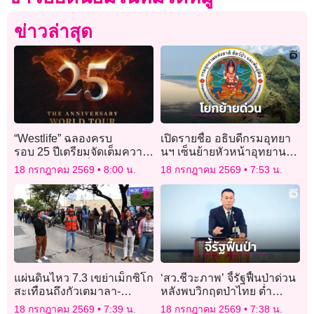
ข่าวล่าสุด
“Westlife” ฉลองครบ
เปิดรายชื่อ อธิบดีกรมอุทยา
รอบ 25 ปีเตรียมจัดเต็มความ
นฯ เซ็นย้ายหัวหน้าอุทยานฯ
สนุกแบบโปรแม็กซ์ในในไทย
ดัง 4 แห่งรวด มีผลทันที
18 กรกฎาคม 2569
8:00 น.
18 กรกฎาคม 2569
7:53 น.
แผ่นดินไหว 7.3 เขย่าเม็กซิโก
‘สว.ชีวะภาพ’ จี้รัฐฟื้นป่าด่วน
สะเทือนถึงกัวเตมาลา-
หลังพบวิกฤตป่าไทย ต่ำ
เอลซัลวาดอร์
เกณฑ์โลก หายวันละ 400 ไร่
18 กรกฎาคม 2569
7:39 น.
18 กรกฎาคม 2569
7:38 น.