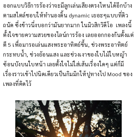
ออกแบบวิธีการร้องว่าจะมีลูกเล่นเสียงตรงไหนได้อีกบ้าง 
ตามสไตล์ชอบให้ทำนองดิ้น dynamic เยอะๆแบบที่ดิว
ถนัด ซึ่งข้าวนึ่งบอกว่ามันยากมาก ในมิวสิกวิดีโอ  เพลงนี้
ตั้งใจขายความสวยของไลน์การร้อง เลยออกกองกันตั้งแต่
ตี 5 เพื่อมารอเล่นแสงพระอาทิตย์ขึ้น, ช่วงพระอาทิตย์
กระทบน้ำ, ช่วงย้อนแสง และช่วงเงาของใบไม้ใบหญ้า
ซ้อนบังบนใบหน้า เลยตั้งใจไม่ใส่เส้นเรื่องใดๆ แต่ก็มี
เรื่องราวเข้าไปนิดเดียวเป็นกิมมิกให้ปูทางไป Mood ของ
เพลงที่คิดไว้