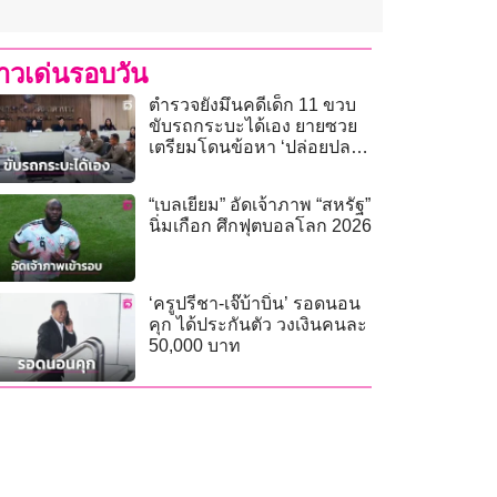
่าวเด่นรอบวัน
ตำรวจยังมึนคดีเด็ก 11 ขวบ
ขับรถกระบะได้เอง ยายซวย
เตรียมโดนข้อหา ‘ปล่อยปละ
ละเลย’
“เบลเยียม” อัดเจ้าภาพ “สหรัฐ”
นิ่มเกือก ศึกฟุตบอลโลก 2026
‘ครูปรีชา-เจ๊บ้าบิ่น’ รอดนอน
คุก ได้ประกันตัว วงเงินคนละ
50,000 บาท