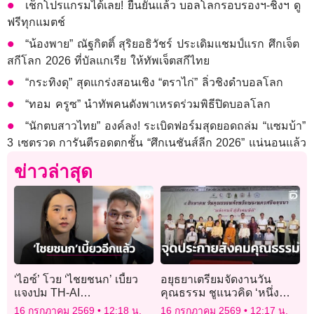
เช็กโปรแกรมได้เลย! ยืนยันแล้ว บอลโลกรอบรองฯ-ชิงฯ ดู
ฟรีทุกแมตช์
“น้องพาย” ณัฐกิตติ์ สุริยอธิวัชร์ ประเดิมแชมป์แรก ศึกเจ็ต
สกีโลก 2026 ที่บัลแกเรีย ให้ทัพเจ็ตสกีไทย
“กระทิงดุ” สุดแกร่งสอนเชิง “ตราไก่” ลิ่วชิงดำบอลโลก
“ทอม ครูซ” นำทัพคนดังพาเหรดร่วมพิธีปิดบอลโลก
“นักตบสาวไทย” องค์ลง! ระเบิดฟอร์มสุดยอดถล่ม “แซมบ้า”
3 เซตรวด การันตีรอดตกชั้น “ศึกเนชันส์ลีก 2026” แน่นอนแล้ว
ข่าวล่าสุด
‘ไอซ์’ โวย ‘ไชยชนก’ เบี้ยว
อยุธยาเตรียมจัดงานวัน
แจงปม TH-AI
คุณธรรม ชูแนวคิด ‘หนึ่ง
Passport รอบ 3 อ้างติด
ความดี ล้านความสุข’ สร้าง
16 กรกฎาคม 2569
12:18 น.
16 กรกฎาคม 2569
12:17 น.