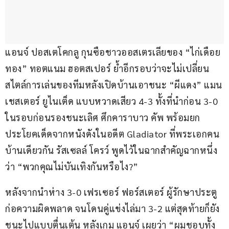
แอนจ์ ปอสเตโคกลู กุนซือชาวออสเตรเลียของ “ไก่เดือย
ทอง” ทอตแนม ฮอตสเปอร์ ย้ำอีกรอบว่าจะไม่เปลี่ยน
สไตล์การเล่นของทีมหลังเปิดบ้านเอาชนะ “ผีแดง” แมน
เชสเตอร์ ยูไนเต็ด แบบหวาดเสียว 4-3 ทั้งที่นำก่อน 3-0 
ในรอบก่อนรองชนะเลิศ ศึกคาราบาว คัพ พร้อมยก
ประโยคเด็ดจากหนังดังในอดีต Gladiator ที่พระเอกคน
บ้านเดียวกัน รัสเซลล์ โครว์ พูดไว้ในฉากสำคัญฉากหนึ่ง
ว่า “พวกคุณไม่บันเทิงกันหรือไง?”
หลังจากนำห่าง 3-0 เฟรเซอร์ ฟอร์สเตอร์ ผู้รักษาประตู
ก่อความผิดพลาด จนโดนคู่แข่งไล่มา 3-2 แต่สุดท้ายก็ยัง
ชนะไปแบบตื่นเต้น หลังเกม แอนจ์ เผยว่า “ผมชอบทั้ง