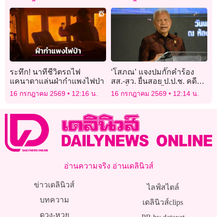
ภารกิจต่างประเทศ
สังคมแห่งการแบ่งปัน
ระทึก! นาทีชีวิตรถไฟ
‘โสภณ’ แจงปมกั๊กคำร้อง
แคนาดาแล่นฝ่ากำแพงไฟป่า
สส.-สว. ยื่นสอย ป.ป.ช. คดี
‘ศักดิ์สยาม’ ปัดยื้อเวลาฟอก
16 กรกฎาคม 2569
12:16 น.
16 กรกฎาคม 2569
12:14 น.
ขาว
อ่านความจริง อ่านเดลินิวส์
ข่าวเดลินิวส์
ไลฟ์สไตล์
บทความ
เดลินิวส์clips
ดวง-หวย