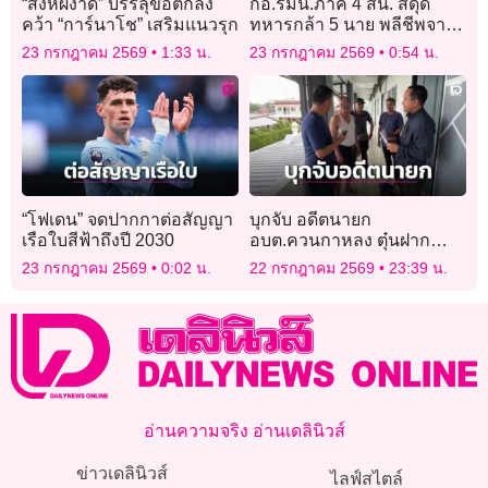
“สิงห์ผงาด” บรรลุข้อตกลง
กอ.รมน.ภาค 4 สน. สดุดี
คว้า “การ์นาโช” เสริมแนวรุก
ทหารกล้า 5 นาย พลีชีพจาก
เหตุคนร้ายลอบยิงใส่จุดตรวจ
23 กรกฎาคม 2569
1:33 น.
23 กรกฎาคม 2569
0:54 น.
“โฟเดน” จดปากกาต่อสัญญา
บุกจับ อดีตนายก
เรือใบสีฟ้าถึงปี 2030
อบต.ควนกาหลง ตุ๋นฝาก
ราชการ หอบเงินล้านหนี
23 กรกฎาคม 2569
0:02 น.
22 กรกฎาคม 2569
23:39 น.
กบดานโคราช
อ่านความจริง อ่านเดลินิวส์
ข่าวเดลินิวส์
ไลฟ์สไตล์