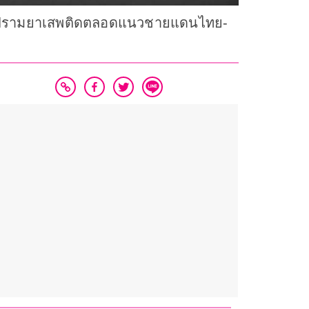
าบปรามยาเสพติดตลอดแนวชายแดนไทย-