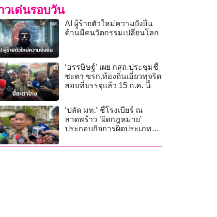
่าวเด่นรอบวัน
AI ผู้ร้ายตัวใหม่ความยั่งยืน
ด้านมืดนวัตกรรมเปลี่ยนโลก
‘อรรษิษฐ์’ เผย กสถ.ประชุมชี้
ชะตา ขรก.ท้องถิ่นเอี่ยวทุจริต
สอบที่บรรจุแล้ว 15 ก.ค. นี้
‘ปลัด มท.’ ชี้โรงเบียร์ ณ
ลาดพร้าว ‘ผิดกฎหมาย’
ประกอบกิจการผิดประเภท
ไม่ใช่ร้านอาหาร