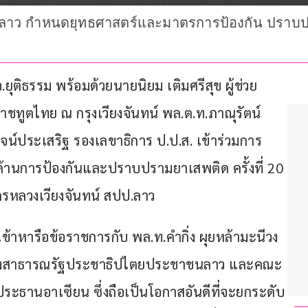
ย-ลาว กำหนดยุทธศาสตร์และมาตรการป้องกัน ปร
มว.ยุติธรรม พร้อมด้วยนายนิยม เติมศรีสุข ผู้ช่วย
ราชทูตไทย ณ กรุงเวียงจันทน์ พล.ต.ท.ภาณุรัตน์ 
จน์ประเสริฐ รองเลขาธิการ ป.ป.ส. เข้าร่วมการ
ด้านการป้องกันและปราบปรามยาเสพติด ครั้งที่ 20 
รหลวงเวียงจันทน์ สปป.ลาว
้าหารือข้อราชการกับ พล.ท.คำกิ่ง ผุยหล้ามะนีวง 
ห่งสาธารณรัฐประชาธิปไตยประชาชนลาว และคณะ 
ประธานอาเซียน ซึ่งถือเป็นโอกาสอันดีที่จะยกระดับ